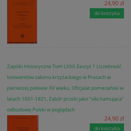
24,90 zł
do koszyka
Zapiski Historyczne Tom LXXII Zeszyt 1 Liczebność
konwentów zakonu krzyżackiego w Prusach w
pierwszej połowie XV wieku, Oficjalat pomezański w
latach 1601-1821, Zabór pruski jako "siła hamująca"
odbudowę Polski w poglądach
24,90 zł
do koszyka