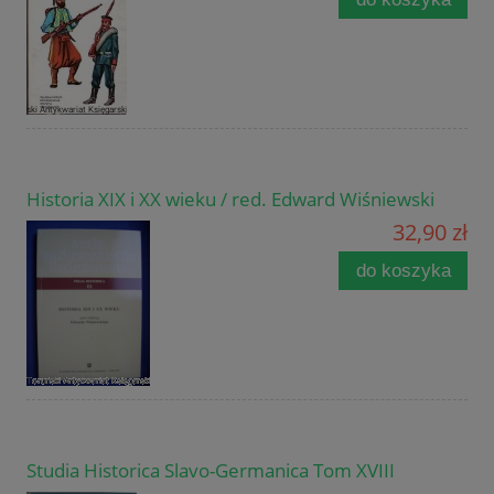
Historia XIX i XX wieku / red. Edward Wiśniewski
32,90 zł
do koszyka
Studia Historica Slavo-Germanica Tom XVIII