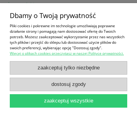
Żywczyński
12,90 zł
Dbamy o Twoją prywatność
do koszyka
Pliki cookies i pokrewne im technologie umożliwiają poprawne
działanie strony i pomagają nam dostosować ofertę do Twoich
potrzeb. Możesz zaakceptować wykorzystanie przez nas wszystkich
tych plików i przejść do sklepu lub dostosować użycie plików do
swoich preferencji, wybierając opcję "Dostosuj zgody".
Więcej o plikach cookies przeczytasz w naszej Polityce prywatności.
zaakceptuj tylko niezbędne
Partie polityczne w Niemczech w XIX i XX wieku :
dostosuj zgody
Tom I
12,90 zł
zaakceptuj wszystkie
do koszyka