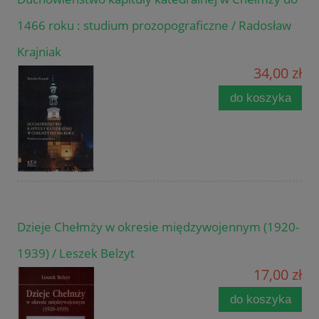
1466 roku : studium prozopograficzne / Radosław
Krajniak
34,00 zł
do koszyka
Dzieje Chełmży w okresie międzywojennym (1920-
1939) / Leszek Belzyt
17,00 zł
do koszyka