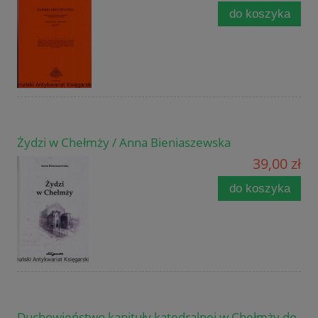
do koszyka
Żydzi w Chełmży / Anna Bieniaszewska
39,00 zł
do koszyka
Duchowieństwo kapituły katedralnej w Chełmży do