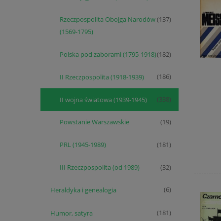
Rzeczpospolita Obojga Narodów
(137)
(1569-1795)
Polska pod zaborami (1795-1918)
(182)
II Rzeczpospolita (1918-1939)
(186)
II wojna światowa (1939-1945)
(338)
Powstanie Warszawskie
(19)
PRL (1945-1989)
(181)
III Rzeczpospolita (od 1989)
(32)
Heraldyka i genealogia
(6)
Humor, satyra
(181)