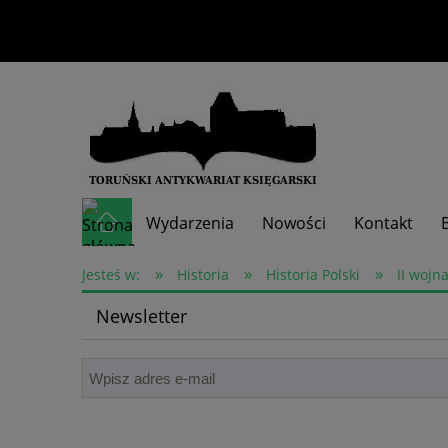
Wydarzenia
Nowości
Kontakt
»
»
»
Skup książek
Jesteś w:
Historia
Historia Polski
II wojn
Newsletter