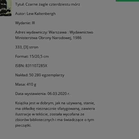
Tytuł: Czarne żagle czterdziestu mórz
Autor: Lew Kaltenbergh
Wydanie: III
Adres wydawniczy: Warszawa : Wydawnictwo
Ministerstwa Obrony Narodowej, 1986
333, [3] stron
Format: 15/20,5 cm
ISBN: 831107285X
Nakład: 50 280 egzemplarzy
Masa: 410 g
Data wystawienia: 06.03.2020 r.
Książka jest w dobrym, jak na używaną, stanie,
ma okładkę nieznacznie sfatygowaną, zawiera
ilustracje w tekście, została wycofana ze
zbiorów bibliotecznych i ma świadczące o tym
pieczątki.