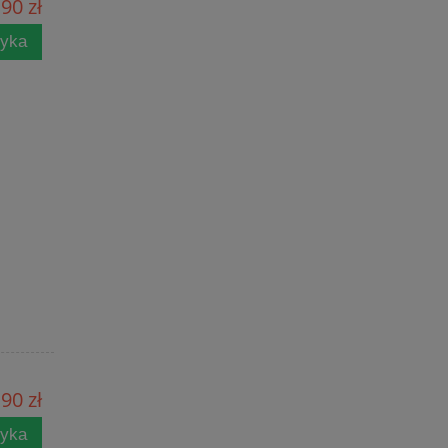
90 zł
zyka
90 zł
zyka