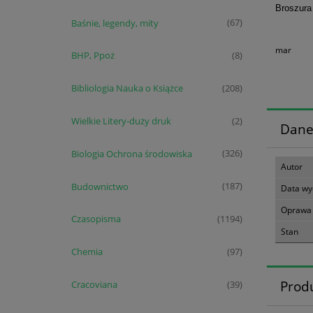
Broszura
Baśnie, legendy, mity
(67)
mar
BHP, Ppoż
(8)
Bibliologia Nauka o Książce
(208)
Wielkie Litery-duży druk
(2)
Dane
Biologia Ochrona środowiska
(326)
Autor
Budownictwo
(187)
Data wy
Oprawa
Czasopisma
(1194)
Stan
Chemia
(97)
Prod
Cracoviana
(39)