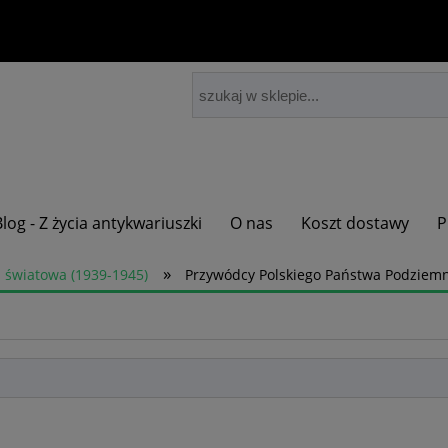
Blog - Z życia antykwariuszki
O nas
Koszt dostawy
P
»
a światowa (1939-1945)
Przywódcy Polskiego Państwa Podziemn