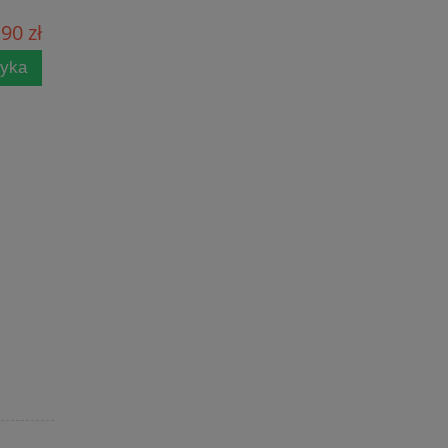
90 zł
zyka