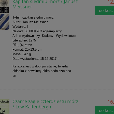
Kapitan siedmiu mórz / Janusz
12,
Meissner
do kos
Tytuł: Kapitan siedmiu mórz
Autor: Janusz Meissner
Wydanie: I
Nakład: 50 000+283 egzemplarzy
Adres wydawniczy: Kraków : Wydawnictwo
Literackie, 1975
251, [4] stron
Format: 20x13,5 cm
Masa: 342 g
Data wystawienia: 15.12.2017 r
Książka jest w dobrym stanie, twarda
okładka z obwolutą lekko podniszczona.
an
Czarne żagle czterdziestu mórz
16,
/ Lew Kaltenbergh
do kos