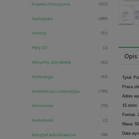
Powieści historyczne
(522)
Fantastyka
(480)
Horrory
(51)
Płyty CD
(2)
Opis
Aforyzmy, przysłowia
(42)
Archeologia
(43)
Tytuł: P
Praca zb
Architektura i urbanistyka
(186)
Adres wy
Astronomia
15 stron
(70)
Format: 
Audiobooki
(2)
Masa: 50
Data wyst
Autograf autorki/autora
(36)