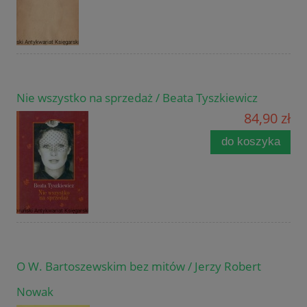
Nie wszystko na sprzedaż / Beata Tyszkiewicz
84,90 zł
do koszyka
O W. Bartoszewskim bez mitów / Jerzy Robert
Nowak