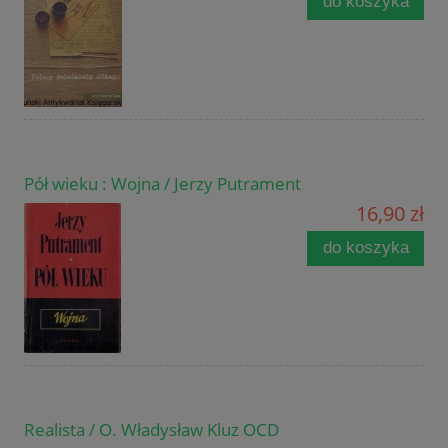
do koszyka
Pół wieku : Wojna / Jerzy Putrament
16,90 zł
do koszyka
Realista / O. Władysław Kluz OCD