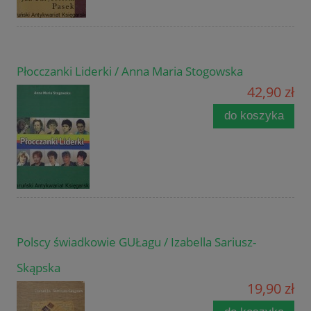
Płocczanki Liderki / Anna Maria Stogowska
42,90 zł
do koszyka
Polscy świadkowie GUŁagu / Izabella Sariusz-
Skąpska
19,90 zł