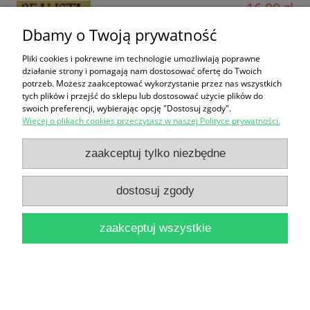
16,90 zł
Dbamy o Twoją prywatność
do koszyka
Pliki cookies i pokrewne im technologie umożliwiają poprawne
działanie strony i pomagają nam dostosować ofertę do Twoich
potrzeb. Możesz zaakceptować wykorzystanie przez nas wszystkich
tych plików i przejść do sklepu lub dostosować użycie plików do
swoich preferencji, wybierając opcję "Dostosuj zgody".
Więcej o plikach cookies przeczytasz w naszej Polityce prywatności.
zaakceptuj tylko niezbędne
Skandale Angielskich Dworów / Marek Rybarczyk
28,90 zł
dostosuj zgody
do koszyka
zaakceptuj wszystkie