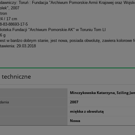
dawniczy: Toruń : Fundacja "Archiwum Pomorskie Armii Krajowej oraz Wojsk
olek", 2007
stron
24 / 17 cm
8-83-88693-17-5
blioteka Fundacji "Archiwum Pomorskie AK" w Toruniu Tom LI
6 g
est w bardzo dobrym stanie, jest nowa, posiada obwolutę, zawiera kolorowe fo
tawienia: 29.03.2018
 techniczne
Minczykowska Katarzyna, Sziling Jan 
dania
2007
miękka z obwolutą
Nowa