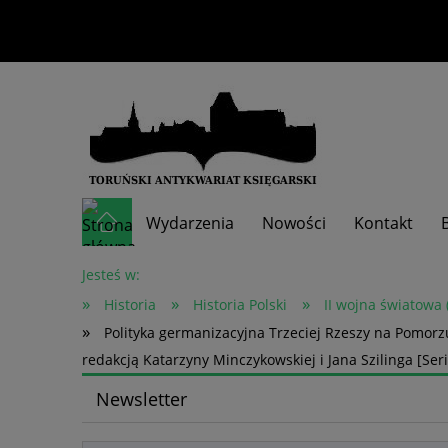
Wydarzenia
Nowości
Kontakt
Skup książek
Jesteś w:
»
»
»
Historia
Historia Polski
II wojna światowa 
»
Polityka germanizacyjna Trzeciej Rzeszy na Pomorz
redakcją Katarzyny Minczykowskiej i Jana Szilinga [Ser
Newsletter