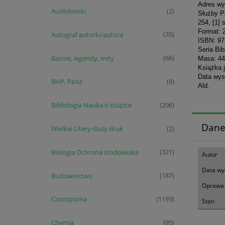
Adres wy
Audiobooki
(2)
Służby P
254, [1] 
Format: 
Autograf autorki/autora
(35)
ISBN: 97
Seria Bi
Baśnie, legendy, mity
(66)
Masa: 44
Książka j
Data wys
BHP, Ppoż
(8)
Ald.
Bibliologia Nauka o Książce
(206)
Dane
Wielkie Litery-duży druk
(2)
Biologia Ochrona środowiska
(321)
Autor
Data wy
Budownictwo
(187)
Oprawa
Czasopisma
(1193)
Stan
Chemia
(95)