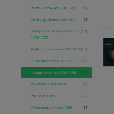
Polska Piastów (ok. 960-1370)
(67)
Polska Jagiellonów (1386-1572)
(98)
Rzeczpospolita Obojga Narodów
(134)
(1569-1795)
Polska pod zaborami (1795-1918)
(182)
II Rzeczpospolita (1918-1939)
(184)
II wojna światowa (1939-1945)
(331)
Powstanie Warszawskie
(19)
PRL (1945-1989)
(179)
III Rzeczpospolita (od 1989)
(32)