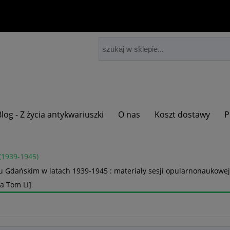
Blog - Z życia antykwariuszki
O nas
Koszt dostawy
P
(1939-1945)
u Gdańskim w latach 1939-1945 : materiały sesji opularnonaukowej
ia Tom LI]