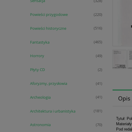
Sensacja
(328)
Powieści przygodowe
(220)
Powieści historyczne
(516)
Fantastyka
(465)
Horrory
(49)
Płyty CD
(2)
Aforyzmy, przysłowia
(41)
Archeologia
Opis
(41)
Architektura i urbanistyka
(181)
Tytuł: P
Materiały
Astronomia
(70)
Pod reda