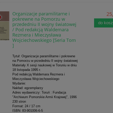
Organizacje paramilitarne i
25,
pokrewne na Pomorzu w
do kos
przededniu II wojny światowej
/ Pod redakcją Waldemara
Rezmera i Mieczysława
Wojciechowskiego [Seria Tom
]
Tytuł: Organizacje paramilitarne i pokrewne
na Pomorzu w przededniu II wojny światowej
Materiały X sesji naukowej w Toruniu w dniu
18 listopada 1995 r.
Pod redakc
ją Waldemara Rezmera i
Mieczysława Wojciechowskiego
Wydanie:
Nakład: egzemplarzy
Adres wydawniczy: Toruń : Fundacja
"Archiwum Pomorskie Armii Krajowej", 1996
230 stron
Format: 24 / 17 cm
ISBN:
83-901006-6-5