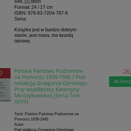
448, [1] stron
Format: 24 / 17 cm
ISBN: 978-83-7204-787-8
Seria:
Książka jest w bardzo dobrym
stanie, jest nowa, ma twardą
oprawę.
Polskie Państwo Podziemne
26,
na Pomorzu 1939-1945 / Pod
do kos
redakcją Grzegorza Górskiego
Przy współpracy Katarzyny
Minczykowskiej [Seria Tom
XXVII]
Tytuł: Polskie Państwo Podziemne na
Pomorzu 1939-1945
Autor:
Pod redakcją Grzegorza Górskiego