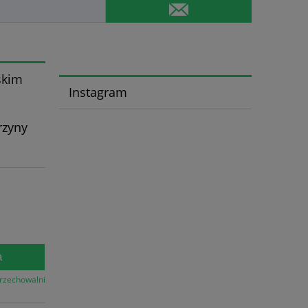
skim
Instagram
rzyny
a
przechowalni