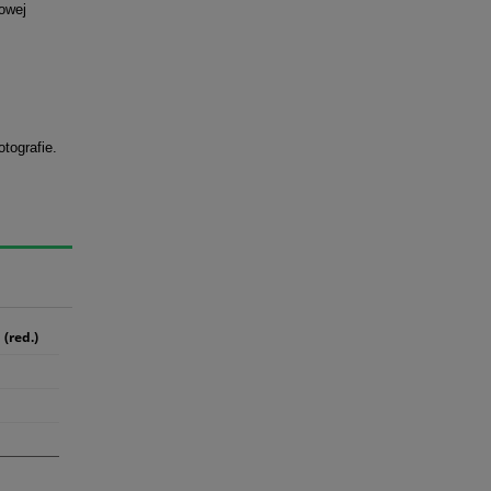
owej
tografie.
(red.)