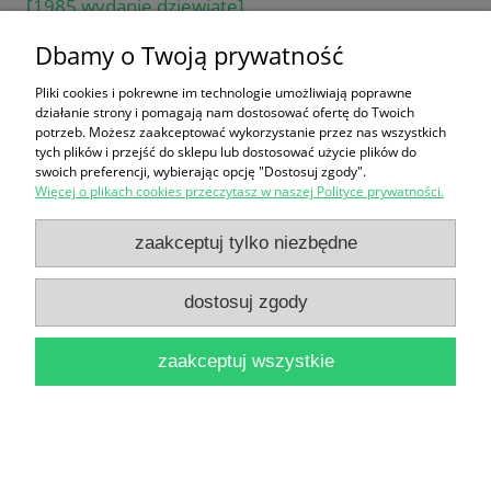
[1985 wydanie dziewiąte]
40,00 zł
Dbamy o Twoją prywatność
do koszyka
Pliki cookies i pokrewne im technologie umożliwiają poprawne
działanie strony i pomagają nam dostosować ofertę do Twoich
potrzeb. Możesz zaakceptować wykorzystanie przez nas wszystkich
tych plików i przejść do sklepu lub dostosować użycie plików do
swoich preferencji, wybierając opcję "Dostosuj zgody".
Więcej o plikach cookies przeczytasz w naszej Polityce prywatności.
zaakceptuj tylko niezbędne
Episkopat Polski z pierwszej połowy XX wieku / ks.
dostosuj zgody
Józef Umiński
30,00 zł
zaakceptuj wszystkie
do koszyka