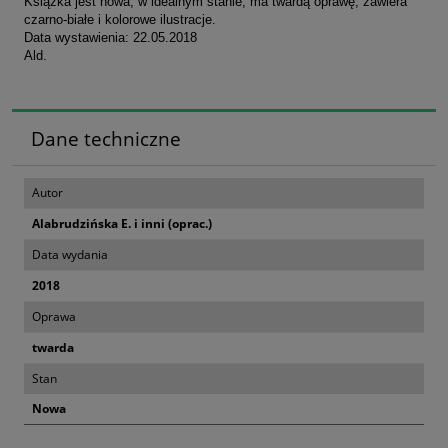
Książka jest nowa, w idealnym stanie, ma twardą oprawę, zawiera
czarno-białe i kolorowe ilustracje.
Data wystawienia: 22.05.2018
Ald.
Dane techniczne
Autor
Alabrudzińska E. i inni (oprac.)
Data wydania
2018
Oprawa
twarda
Stan
Nowa