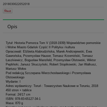
2018030022052018
Opis
Tytuł: Historia Pomorza Tom V (1918-1939) Województwo pomorskie
i Wolne Miasto Gdańsk Część II Polityka i kultura
Opracowali: Elżbieta Alabrudzińska, Marek Andrzejewski, Ewa
Gawrońska, Przemysław Hauser, Tomasz Krzemiński, Tomasz
Łaszkiewicz, Bogusław Mansfeld, Przemysław Olstowski, Wiktor
Pepliński, Janusz Skuczyński, Robert Stopikowski, Jan Walkusz,
Mariusz Wołos
Pod redakcją Szczepana Wierzchosławskiego i Przemysława
Olstowskiego
Wydanie: I
Adres wydawniczy: Toruń : Towarzystwo Naukowe w Toruniu, 2018
450 stron + tablice
Format: 24/17 cm
ISBN: 978-83-65127-34-1
Masa: 870 g