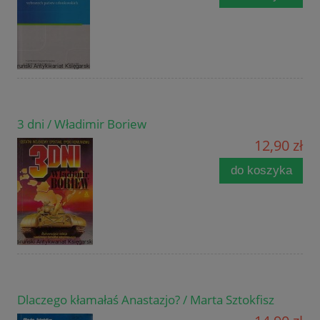
3 dni / Władimir Boriew
12,90 zł
do koszyka
Dlaczego kłamałaś Anastazjo? / Marta Sztokfisz