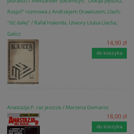
pluraliści / Aleksander Sołżenicyn, "Dokąd pędzisz,
Rosjo?" rozmowa z Andrzejem Drawiczem, Llach:
"Iść dalej" / Rafał Halenda, Utwory Lluisa Llacha,
Galicz
14,90 zł
do koszyka
Anastazja P. raz jeszcze / Marzena Domaros
18,00 zł
do koszyka