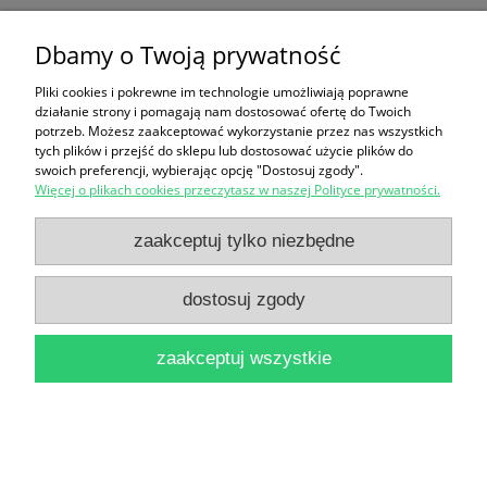
Dbamy o Twoją prywatność
Prosto z Sejmu / Czesław Ryszka
Pliki cookies i pokrewne im technologie umożliwiają poprawne
14,90 zł
działanie strony i pomagają nam dostosować ofertę do Twoich
potrzeb. Możesz zaakceptować wykorzystanie przez nas wszystkich
do koszyka
tych plików i przejść do sklepu lub dostosować użycie plików do
swoich preferencji, wybierając opcję "Dostosuj zgody".
Więcej o plikach cookies przeczytasz w naszej Polityce prywatności.
zaakceptuj tylko niezbędne
dostosuj zgody
Wiki Leaks od środka / Daniel Domscheit-Berg
zaakceptuj wszystkie
19,90 zł
do koszyka