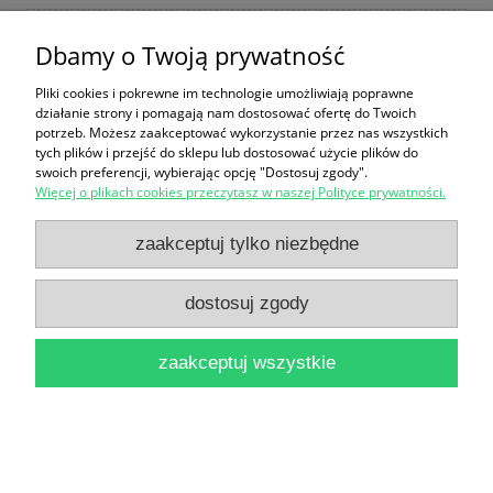
Dbamy o Twoją prywatność
Przemiany struktur demograficznych w Toruniu w
Pliki cookies i pokrewne im technologie umożliwiają poprawne
działanie strony i pomagają nam dostosować ofertę do Twoich
XIX i na początku XX wieku / Agnieszka Zielińska
potrzeb. Możesz zaakceptować wykorzystanie przez nas wszystkich
50,00 zł
tych plików i przejść do sklepu lub dostosować użycie plików do
swoich preferencji, wybierając opcję "Dostosuj zgody".
do koszyka
Więcej o plikach cookies przeczytasz w naszej Polityce prywatności.
zaakceptuj tylko niezbędne
dostosuj zgody
zaakceptuj wszystkie
Pierwsze lata Drugiej Rzeczypospolitej / Andrzej
Garlicki [Dzieje Narodu i Państwa Polskiego]
19,90 zł