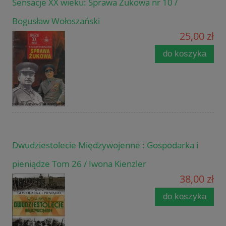
Sensacje XX wieku: Sprawa Żukowa nr 10 /
Bogusław Wołoszański
25,00 zł
do koszyka
Dwudziestolecie Międzywojenne : Gospodarka i
pieniądze Tom 26 / Iwona Kienzler
38,00 zł
do koszyka