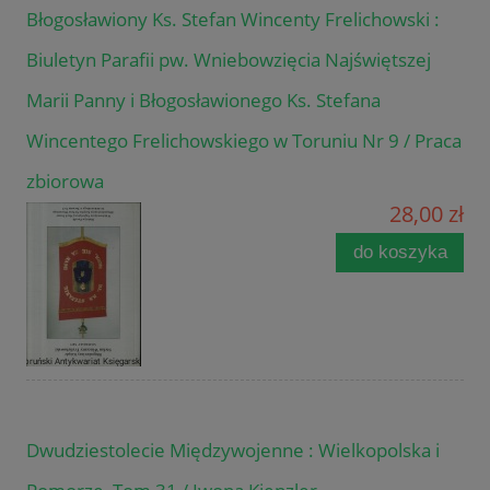
Błogosławiony Ks. Stefan Wincenty Frelichowski :
Biuletyn Parafii pw. Wniebowzięcia Najświętszej
Marii Panny i Błogosławionego Ks. Stefana
Wincentego Frelichowskiego w Toruniu Nr 9 / Praca
zbiorowa
28,00 zł
do koszyka
Dwudziestolecie Międzywojenne : Wielkopolska i