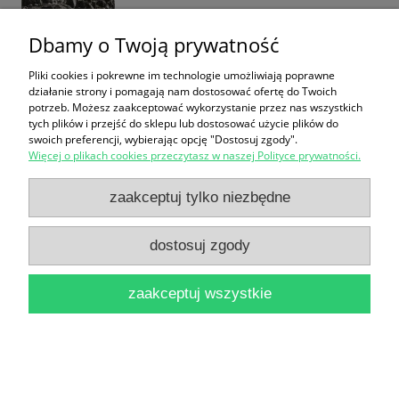
Dbamy o Twoją prywatność
Pliki cookies i pokrewne im technologie umożliwiają poprawne
działanie strony i pomagają nam dostosować ofertę do Twoich
Historia Polski 1914-2005 / Wojciech Roszkowski
potrzeb. Możesz zaakceptować wykorzystanie przez nas wszystkich
tych plików i przejść do sklepu lub dostosować użycie plików do
28,00 zł
swoich preferencji, wybierając opcję "Dostosuj zgody".
Więcej o plikach cookies przeczytasz w naszej Polityce prywatności.
do koszyka
zaakceptuj tylko niezbędne
dostosuj zgody
zaakceptuj wszystkie
Oficerowie i dżentelmeni : Życie prywatne i
służbowe kawalerzystów Drugiej Rzeczpospolitej /
Piotr Jaźwiński