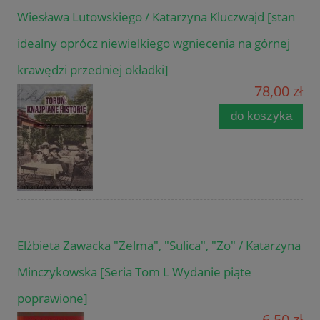
Wiesława Lutowskiego / Katarzyna Kluczwajd [stan
idealny oprócz niewielkiego wgniecenia na górnej
krawędzi przedniej okładki]
78,00 zł
do koszyka
Elżbieta Zawacka "Zelma", "Sulica", "Zo" / Katarzyna
Minczykowska [Seria Tom L Wydanie piąte
poprawione]
6,50 zł