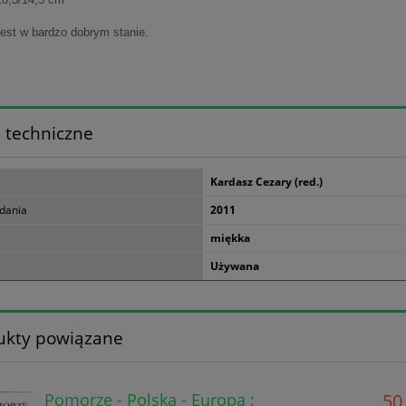
jest w bardzo dobrym stanie.
 techniczne
Kardasz Cezary (red.)
dania
2011
miękka
Używana
ukty powiązane
Pomorze - Polska - Europa :
50,