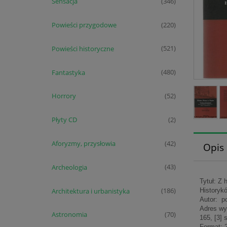
Sensacja
(346)
Powieści przygodowe
(220)
Powieści historyczne
(521)
Fantastyka
(480)
Horrory
(52)
Płyty CD
(2)
Aforyzmy, przysłowia
(42)
Opis
Archeologia
(43)
Tytuł: Z 
Architektura i urbanistyka
(186)
Historykó
Autor: p
Adres wy
Astronomia
(70)
165, [3] 
Format: 