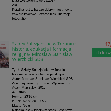
Data wystawienia: 06.03.2017
Ald.
Książka jest w bardzo dobrym, jest nowa,
zawiera kolorowe i czarno-białe ilustracje:
fotografie.
Szkoły Salezjańskie w Toruniu :
47,
historia, edukacja i formacja
do kos
religijna/ Mirosław Stanisław
Wierzbicki SDB
Tytuł: Szkoły Salezjańskie w Toruniu :
historia, edukacja i formacja religijna
Autor: Mirosław Stanisław Wierzbicki SDB
Adres wydawniczy: Toruń : Wydawnictwo
Adam Marszałek, 2015
476 stron
Format: 23/16 cm
ISBN: 978-83-8019-055-9
Masa: 755 g
Książka jest w idealnym stanie, jest nowa,