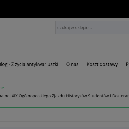
Blog - Z życia antykwariuszki
O nas
Koszt dostawy
P
ne
ionalnej XIX Ogólnopolskiego Zjazdu Historyków Studentów i Doktora