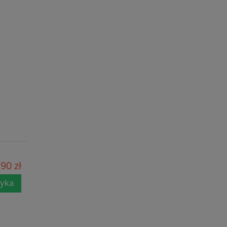
90 zł
zyka