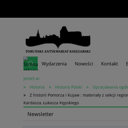
Wydarzenia
Nowości
Kontakt
Skup książek
Jesteś w:
»
»
»
Historia
Historia Polski
Opracowania ogól
»
Z historii Pomorza i Kujaw : materiały z sekcji reg
Kardasza, Łukasza Kępskiego
Newsletter