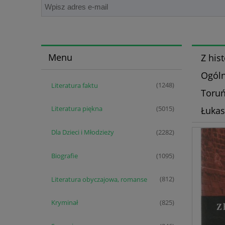
Menu
Z his
Ogóln
Literatura faktu
(1248)
Toruń
Literatura piękna
Łukas
(5015)
Dla Dzieci i Młodzieży
(2282)
Biografie
(1095)
Literatura obyczajowa, romanse
(812)
Kryminał
(825)