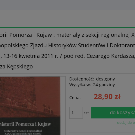
torii Pomorza i Kujaw : materiały z sekcji regionalnej X
opolskiego Zjazdu Historyków Studentów i Doktoran
, 13-16 kwietnia 2011 r. / pod red. Cezarego Kardasza
za Kępskiego
Dostępność:
dostępny
Wysyłka w:
24 godziny
28,90 zł
Cena:
do koszyk
szt.
dodaj do 