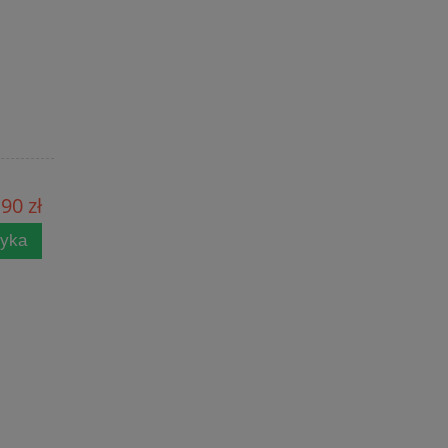
90 zł
zyka