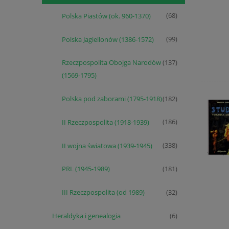
Polska Piastów (ok. 960-1370)
(68)
Polska Jagiellonów (1386-1572)
(99)
Rzeczpospolita Obojga Narodów
(137)
(1569-1795)
Polska pod zaborami (1795-1918)
(182)
II Rzeczpospolita (1918-1939)
(186)
II wojna światowa (1939-1945)
(338)
PRL (1945-1989)
(181)
III Rzeczpospolita (od 1989)
(32)
Heraldyka i genealogia
(6)