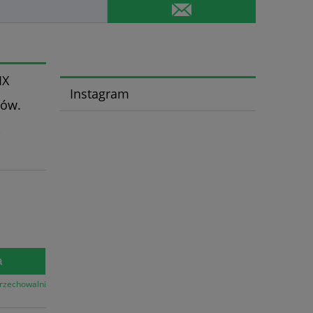
IX
Instagram
tów.
,
a
przechowalni