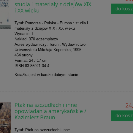
studia i materiały z dziejów XIX
do kos
i XX wieku
Tytuł: Pomorze - Polska - Europa : studia i
materiały z dziejów XIX i XX wieku
Wydanie: I
Nakład: 370 egzemplarzy
Adres wydawniczy: Toruń : Wydawnictwo
Uniwersytetu Mikołaja Kopernika, 1995
464 strony
Format: 24 / 17 cm
ISBN 83-85921-04-4
Książka jest w bardzo dobrym stanie.
Ptak na szczudłach i inne
24,
opowiadania amerykańskie /
do kos
Kazimierz Braun
Tytuł: Ptak na szczudłach i inne