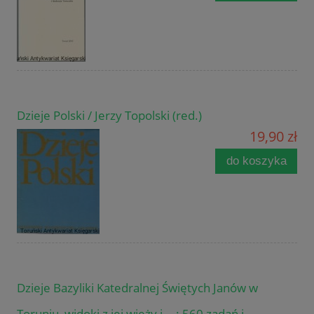
Dzieje Polski / Jerzy Topolski (red.)
19,90 zł
do koszyka
Dzieje Bazyliki Katedralnej Świętych Janów w
Toruniu, widoki z jej wieży i... : 560 zadań i