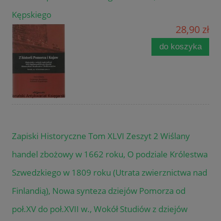
Kępskiego
28,90 zł
do koszyka
Zapiski Historyczne Tom XLVI Zeszyt 2 Wiślany
handel zbożowy w 1662 roku, O podziale Królestwa
Szwedzkiego w 1809 roku (Utrata zwierznictwa nad
Finlandią), Nowa synteza dziejów Pomorza od
poł.XV do poł.XVII w., Wokół Studiów z dziejów