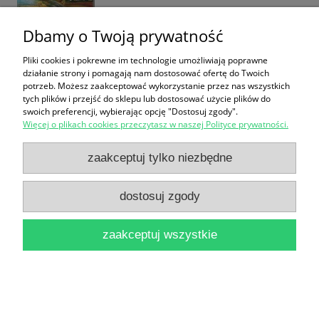
Dbamy o Twoją prywatność
Pliki cookies i pokrewne im technologie umożliwiają poprawne
działanie strony i pomagają nam dostosować ofertę do Twoich
Bibliografia Warmii i Mazur : metodyka prac /
potrzeb. Możesz zaakceptować wykorzystanie przez nas wszystkich
tych plików i przejść do sklepu lub dostosować użycie plików do
Bożena Wasilewska
swoich preferencji, wybierając opcję "Dostosuj zgody".
19,90 zł
Więcej o plikach cookies przeczytasz w naszej Polityce prywatności.
do koszyka
zaakceptuj tylko niezbędne
dostosuj zgody
zaakceptuj wszystkie
Historia i życie / Jerzy Topolski
14,90 zł