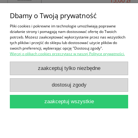
15,00 zł
do koszyka
Dbamy o Twoją prywatność
Pliki cookies i pokrewne im technologie umożliwiają poprawne
działanie strony i pomagają nam dostosować ofertę do Twoich
potrzeb. Możesz zaakceptować wykorzystanie przez nas wszystkich
tych plików i przejść do sklepu lub dostosować użycie plików do
swoich preferencji, wybierając opcję "Dostosuj zgody".
Więcej o plikach cookies przeczytasz w naszej Polityce prywatności.
Elity władzy w Toruniu w XVII wieku : mechanizmy
zaakceptuj tylko niezbędne
kształtowania się i wymiany grup rządzących / Alina
dostosuj zgody
Kardas
30,00 zł
zaakceptuj wszystkie
do koszyka