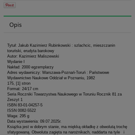
Opis
Tytuł: Jakub Kazimierz Rubinkowski : szlachcic, mieszczanin
toruński, erudyta barokowy
Autor: Kazimierz Maliszewski
Wydanie I
Nakład: 2000 egzemplarzy
Adres wydawniczy: Warszawa-Poznań-Toruń : Państwowe
Wydawnictwo Naukowe Oddział w Poznaniu, 1982
175, [1] stron
Format: 24/17 cm
Seria Roczniki Towarzystwa Naukowego w Toruniu Rocznik 81 za
Zeszyt 1
ISBN 83-01-04257-5
ISSN 0082-5522
Waga: 295 g
Data wystawienia: 09.07.2025r.
Książka jest w dobrym stanie, ma miękką okładkę z obwolutą trochę
sfatygowaną. Obwoluta zagięta na narożnikach, naddarta na tyle i