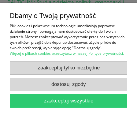
BALTICUM : Studia z dziejów polityki, gospodarki i
kultury XII-XVII wieku
Dbamy o Twoją prywatność
10,00 zł
Pliki cookies i pokrewne im technologie umożliwiają poprawne
działanie strony i pomagają nam dostosować ofertę do Twoich
do koszyka
potrzeb. Możesz zaakceptować wykorzystanie przez nas wszystkich
tych plików i przejść do sklepu lub dostosować użycie plików do
swoich preferencji, wybierając opcję "Dostosuj zgody".
Więcej o plikach cookies przeczytasz w naszej Polityce prywatności.
zaakceptuj tylko niezbędne
dostosuj zgody
Atlas historyczny miast polskich Malbork
60,00 zł
zaakceptuj wszystkie
do koszyka