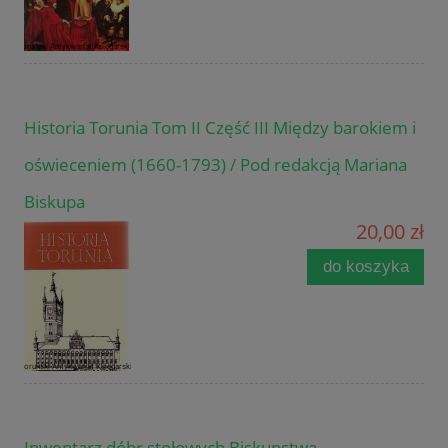
Historia Torunia Tom II Część III Między barokiem i
oświeceniem (1660-1793) / Pod redakcją Mariana
Biskupa
20,00 zł
do koszyka
Inwentarz dóbr stołowych Biskupstwa