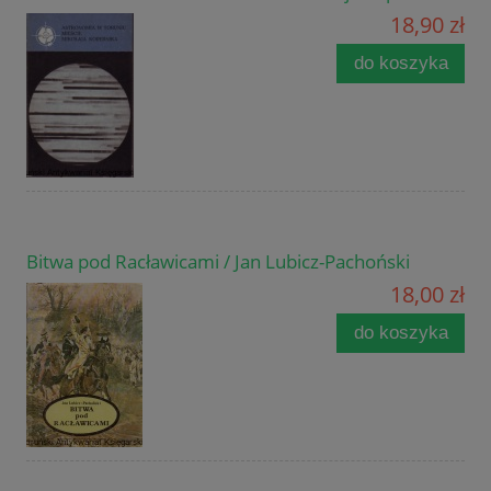
18,90 zł
do koszyka
Bitwa pod Racławicami / Jan Lubicz-Pachoński
18,00 zł
do koszyka