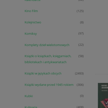
Kino Film
(125)
Kolejnictwo
(8)
Komiksy
(97)
Komplety dzieł wielotomowych
(22)
Książki o książkach, księgarniach,
(58)
bibliotekach i antykwariatach
Książki w językach obcych
(2493)
Książki wydane przed 1945 rokiem
(306)
Kubki
(0)
Kulinaria
(408)