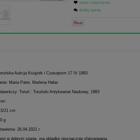
poleć znajomemu
dodaj opinię
 Toruńska Aukcja Książek i Czasopism 17 IV 1993
nie: Maria Pater, Marlena Hałas
dawniczy: Toruń : Toruński Antykwariat Naukowy, 1983
ron
15/21 cm
0 g
awienia: 26.04.2021 r.
jest w dobrym stanie, ma okładkę nieznacznie sfatygowaną.