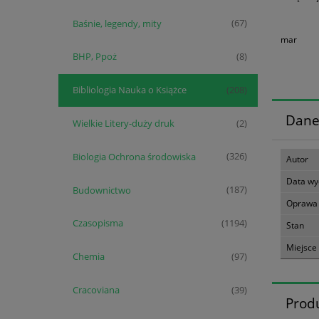
Baśnie, legendy, mity
(67)
mar
BHP, Ppoż
(8)
Bibliologia Nauka o Książce
(208)
Dane
Wielkie Litery-duży druk
(2)
Biologia Ochrona środowiska
(326)
Autor
Data wy
Budownictwo
(187)
Oprawa
Czasopisma
(1194)
Stan
Miejsce
Chemia
(97)
Cracoviana
(39)
Prod