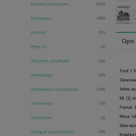
Powieści historyczne
(522)
Fantastyka
(480)
Horrory
(51)
Opis
Płyty CD
(2)
Aforyzmy, przysłowia
(42)
Tytuł: I
Archeologia
(43)
Opracowa
Architektura i urbanistyka
(186)
Adres wy
68, [1] st
Astronomia
(70)
Format: 
Masa: 14
Audiobooki
(2)
Data wyst
Autograf autorki/autora
(36)
Książka 