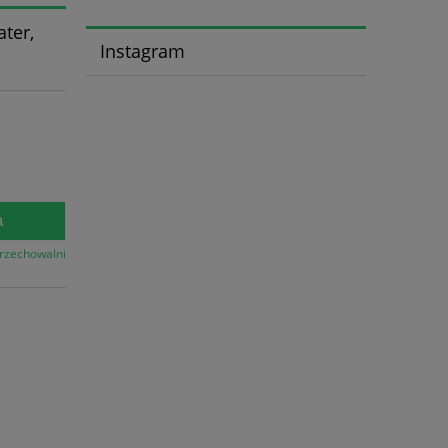
ater,
Instagram
a
przechowalni