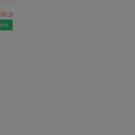
90 zł
zyka