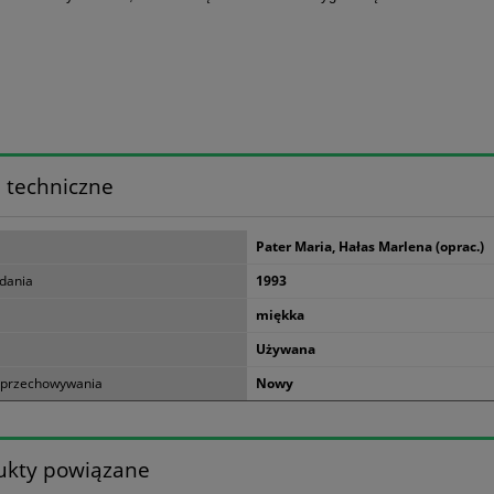
 techniczne
Pater Maria, Hałas Marlena (oprac.)
dania
1993
miękka
Używana
 przechowywania
Nowy
ukty powiązane