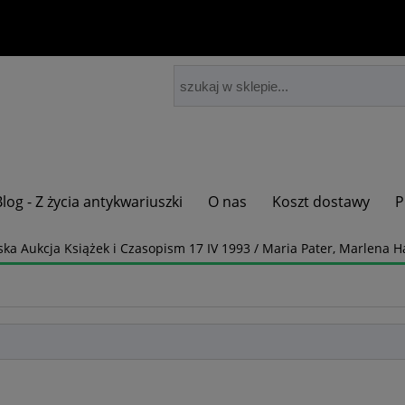
Blog - Z życia antykwariuszki
O nas
Koszt dostawy
P
ska Aukcja Książek i Czasopism 17 IV 1993 / Maria Pater, Marlena Ha