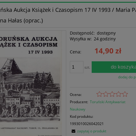
uńska Aukcja Książek i Czasopism 17 IV 1993 / Maria P
na Hałas (oprac.)
Dostępność:
dostępny
Wysyłka w:
24 godziny
14,90 zł
Cena:
do koszyk
szt.
dodaj do 
Ocena:
Producent:
Toruński Antykwariat
Naukowy
Kod produktu:
1993010026042021
zapytaj o produkt