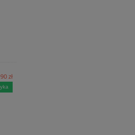
90 zł
zyka