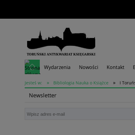
Wydarzenia
Nowości
Kontakt
»
»
Skup książek
Jesteś w:
Bibliologia Nauka o Książce
I Toruń
Newsletter