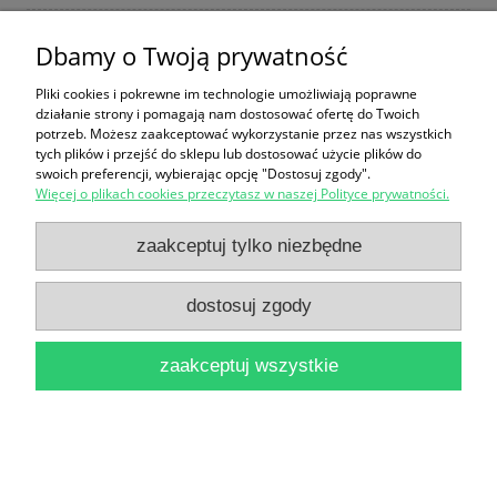
Dbamy o Twoją prywatność
Jakub Kazimierz Rubinkowski : szlachcic,
Pliki cookies i pokrewne im technologie umożliwiają poprawne
działanie strony i pomagają nam dostosować ofertę do Twoich
mieszczanin toruński, erudyta barokowy /
potrzeb. Możesz zaakceptować wykorzystanie przez nas wszystkich
tych plików i przejść do sklepu lub dostosować użycie plików do
Kazimierz Maliszewski
swoich preferencji, wybierając opcję "Dostosuj zgody".
18,00 zł
Więcej o plikach cookies przeczytasz w naszej Polityce prywatności.
do koszyka
zaakceptuj tylko niezbędne
dostosuj zgody
zaakceptuj wszystkie
Elity władzy w Toruniu w XVII wieku : mechanizmy
kształtowania się i wymiany grup rządzących / Alina