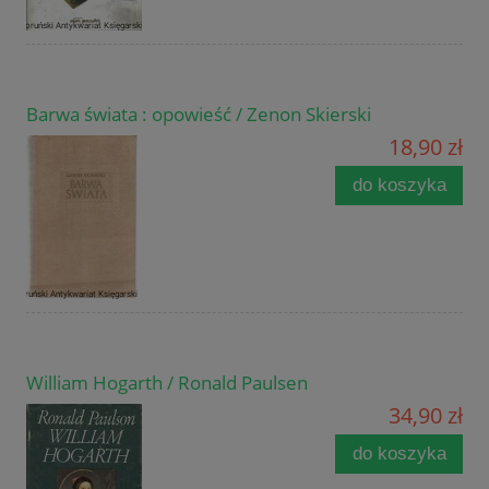
Barwa świata : opowieść / Zenon Skierski
18,90 zł
do koszyka
William Hogarth / Ronald Paulsen
34,90 zł
do koszyka