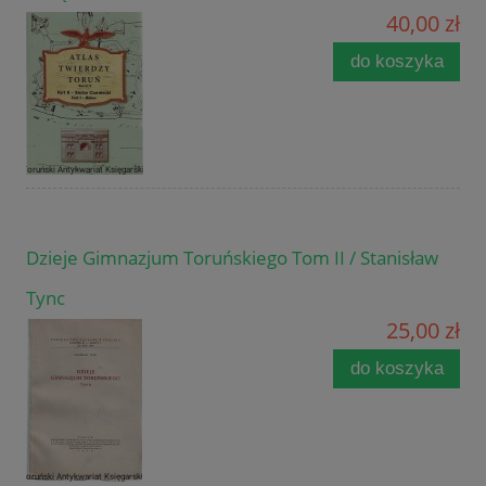
40,00 zł
do koszyka
Dzieje Gimnazjum Toruńskiego Tom II / Stanisław
Tync
25,00 zł
do koszyka