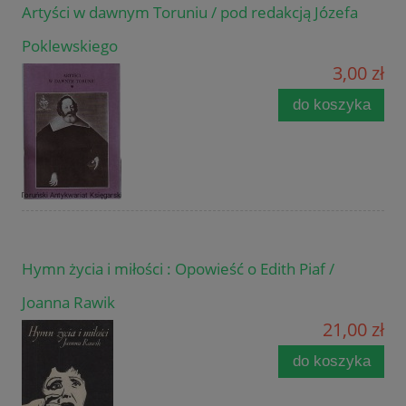
Artyści w dawnym Toruniu / pod redakcją Józefa
Poklewskiego
3,00 zł
do koszyka
Hymn życia i miłości : Opowieść o Edith Piaf /
Joanna Rawik
21,00 zł
do koszyka