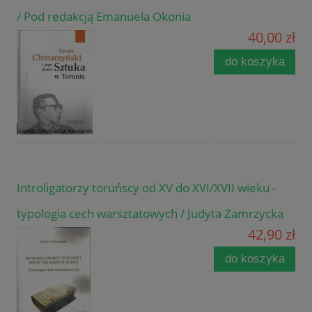
/ Pod redakcją Emanuela Okonia
40,00 zł
do koszyka
Introligatorzy toruńscy od XV do XVI/XVII wieku -
typologia cech warsztatowych / Judyta Zamrzycka
42,90 zł
do koszyka