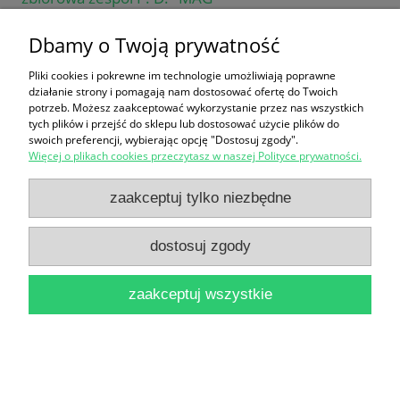
16,90 zł
Dbamy o Twoją prywatność
do koszyka
Pliki cookies i pokrewne im technologie umożliwiają poprawne
działanie strony i pomagają nam dostosować ofertę do Twoich
potrzeb. Możesz zaakceptować wykorzystanie przez nas wszystkich
tych plików i przejść do sklepu lub dostosować użycie plików do
swoich preferencji, wybierając opcję "Dostosuj zgody".
Więcej o plikach cookies przeczytasz w naszej Polityce prywatności.
zaakceptuj tylko niezbędne
Wielkie rzeki Afryki : Encyklopedia Geograficzna /
dostosuj zgody
Praca zbiorowa
16,90 zł
zaakceptuj wszystkie
do koszyka