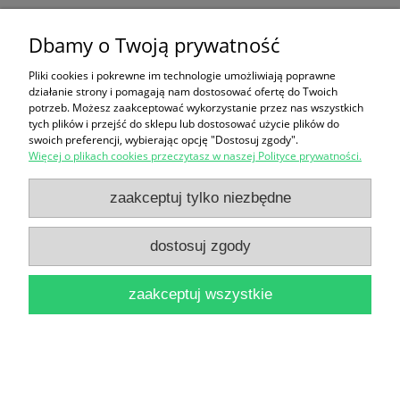
Europiejskie kraje kapitalistyczne / Tadeusz
Dbamy o Twoją prywatność
Olszewski
Pliki cookies i pokrewne im technologie umożliwiają poprawne
16,90 zł
działanie strony i pomagają nam dostosować ofertę do Twoich
potrzeb. Możesz zaakceptować wykorzystanie przez nas wszystkich
do koszyka
tych plików i przejść do sklepu lub dostosować użycie plików do
swoich preferencji, wybierając opcję "Dostosuj zgody".
Więcej o plikach cookies przeczytasz w naszej Polityce prywatności.
zaakceptuj tylko niezbędne
dostosuj zgody
Ameryka / Lucjan Kubiatowicz
zaakceptuj wszystkie
12,90 zł
do koszyka