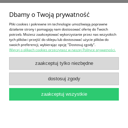
Aleksandrowa Kujawskiego, Ciechocinka, Nieszawy
Dbamy o Twoją prywatność
i Włocławka / Joanna Czaplewska
Pliki cookies i pokrewne im technologie umożliwiają poprawne
2,00 zł
działanie strony i pomagają nam dostosować ofertę do Twoich
potrzeb. Możesz zaakceptować wykorzystanie przez nas wszystkich
do koszyka
tych plików i przejść do sklepu lub dostosować użycie plików do
swoich preferencji, wybierając opcję "Dostosuj zgody".
Więcej o plikach cookies przeczytasz w naszej Polityce prywatności.
zaakceptuj tylko niezbędne
dostosuj zgody
Zmienność morfologiczna taksonów rodzaju
zaakceptuj wszystkie
Oxycoccus Hill / Wanda Gugnacka-Fiedor
2,00 zł
do koszyka