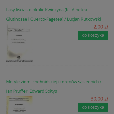
Lasy liściaste okolic Kwidzyna (Kl. Alnetea
Glutinosae i Querco-Fagetea) / Lucjan Rutkowski
2,00 zł
do koszyka
Motyle ziemi chełmińskiej i terenów sąsiednich /
Jan Pruffer, Edward Sołtys
30,00 zł
do koszyka