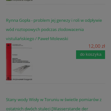
Rynna Gopła - problem jej genezy i roli w odpływie
wód roztopowych podczas zlodowacenia
vistuliańskiego / Paweł Molewski
12,00 zł
do koszyka
Stany wody Wisły w Toruniu w świetle pomiarów z
ostatnich dwóch stuleci [Wasserstande der