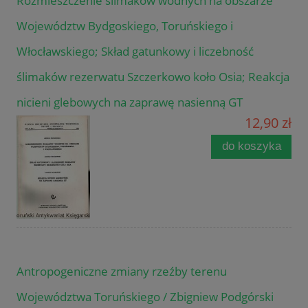
Rozmieszczenie ślimaków wodnych na obszarze
Województw Bydgoskiego, Toruńskiego i
Włocławskiego; Skład gatunkowy i liczebność
ślimaków rezerwatu Szczerkowo koło Osia; Reakcja
nicieni glebowych na zaprawę nasienną GT
12,90 zł
do koszyka
Antropogeniczne zmiany rzeźby terenu
Województwa Toruńskiego / Zbigniew Podgórski