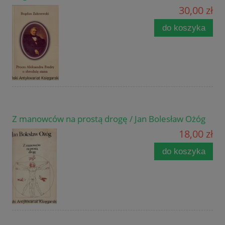
30,00 zł
do koszyka
Z manowców na prostą drogę / Jan Bolesław Ożóg
18,00 zł
do koszyka