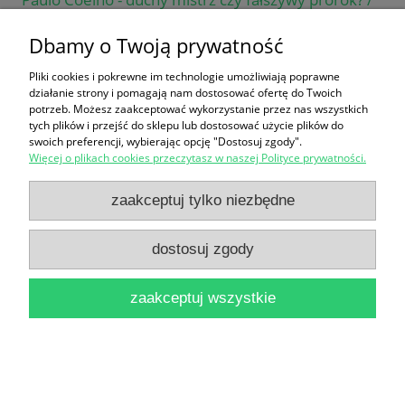
Mirosław Salwowski
Dbamy o Twoją prywatność
18,00 zł
Pliki cookies i pokrewne im technologie umożliwiają poprawne
do koszyka
działanie strony i pomagają nam dostosować ofertę do Twoich
potrzeb. Możesz zaakceptować wykorzystanie przez nas wszystkich
tych plików i przejść do sklepu lub dostosować użycie plików do
swoich preferencji, wybierając opcję "Dostosuj zgody".
Więcej o plikach cookies przeczytasz w naszej Polityce prywatności.
zaakceptuj tylko niezbędne
dostosuj zgody
Dzieje wiedzy o Literaturze polskiej (do końca
wieku XVIII) / Jerzy Starnawski
zaakceptuj wszystkie
30,00 zł
do koszyka