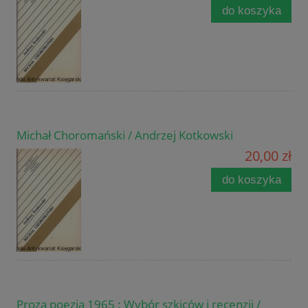
do koszyka
Michał Choromański / Andrzej Kotkowski
20,00 zł
do koszyka
Proza poezja 1965 : Wybór szkiców i recenzji /