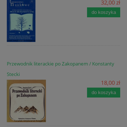
32,00 zł
do koszyka
Przewodnik literackie po Zakopanem / Konstanty
Stecki
18,00 zł
do koszyka