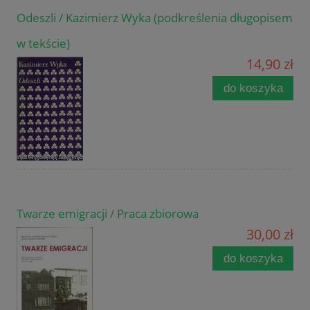
Odeszli / Kazimierz Wyka (podkreślenia długopisem
w tekście)
14,90 zł
do koszyka
Twarze emigracji / Praca zbiorowa
30,00 zł
do koszyka