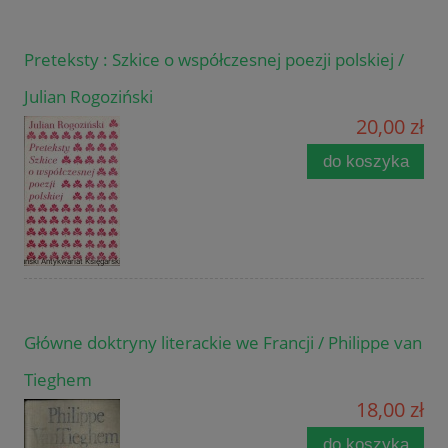
Preteksty : Szkice o współczesnej poezji polskiej /
Julian Rogoziński
20,00 zł
do koszyka
Główne doktryny literackie we Francji / Philippe van
Tieghem
18,00 zł
do koszyka