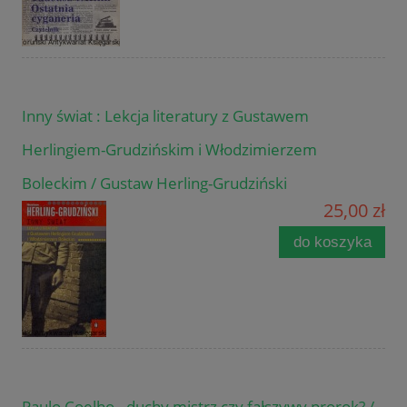
Inny świat : Lekcja literatury z Gustawem
Herlingiem-Grudzińskim i Włodzimierzem
Boleckim / Gustaw Herling-Grudziński
25,00 zł
do koszyka
Paulo Coelho - duchy mistrz czy fałszywy prorok? /