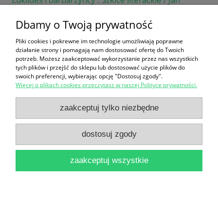
Prokop
Dbamy o Twoją prywatność
16,90 zł
Pliki cookies i pokrewne im technologie umożliwiają poprawne
do koszyka
działanie strony i pomagają nam dostosować ofertę do Twoich
potrzeb. Możesz zaakceptować wykorzystanie przez nas wszystkich
tych plików i przejść do sklepu lub dostosować użycie plików do
swoich preferencji, wybierając opcję "Dostosuj zgody".
Więcej o plikach cookies przeczytasz w naszej Polityce prywatności.
zaakceptuj tylko niezbędne
dostosuj zgody
Das moderne englische Drama / Robert Fricker
38,90 zł
zaakceptuj wszystkie
do koszyka