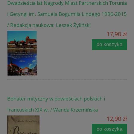
Dwadzieścia lat Nagrody Miast Partnerskich Torunia
i Getyngi im. Samuela Bogumiła Lindego 1996-2015
/ Redakcja naukowa: Leszek Żyliński
17,90 zł
do koszyka
Bohater mityczny w powieściach polskich i
francuskich XIX w. / Wanda Krzemińska
12,90 zł
do koszyka