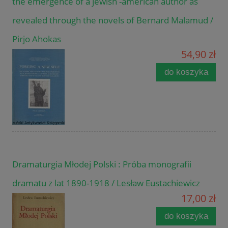
the emergence of a jewish -american author as
revealed through the novels of Bernard Malamud /
Pirjo Ahokas
54,90 zł
do koszyka
Dramaturgia Młodej Polski : Próba monografii
dramatu z lat 1890-1918 / Lesław Eustachiewicz
17,00 zł
do koszyka