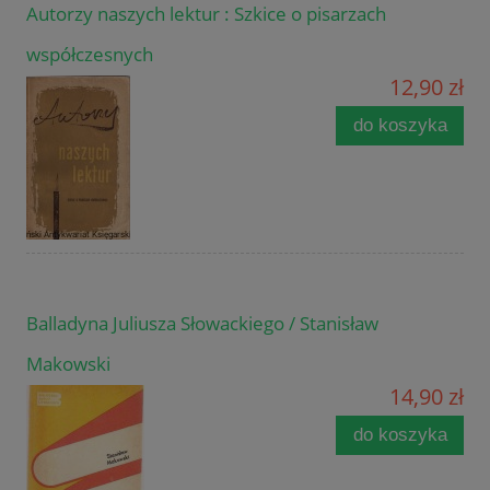
Autorzy naszych lektur : Szkice o pisarzach
współczesnych
12,90 zł
do koszyka
Balladyna Juliusza Słowackiego / Stanisław
Makowski
14,90 zł
do koszyka