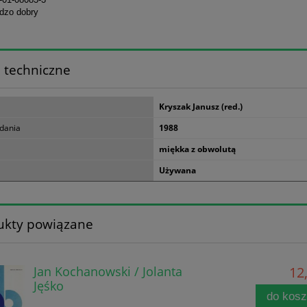
rdzo dobry
 techniczne
Kryszak Janusz (red.)
dania
1988
miękka z obwolutą
Używana
ukty powiązane
Jan Kochanowski / Jolanta
12,
Jęśko
do kos