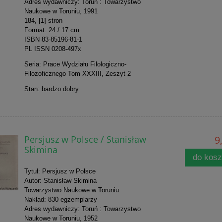
Adres wydawniczy: Toruń :
Towarzystwo
Naukowe w Toruniu
, 1991
184, [1] stron
Format: 24 / 17 cm
ISBN 83-85196-81-1
PL ISSN 0208-497x
Seria: Prace Wydziału Filologiczno-
Filozoficznego Tom XXXIII, Zeszyt 2
Stan: bardzo dobry
Persjusz w Polsce / Stanisław
9
Skimina
do kos
Tytuł: Persjusz w Polsce
Autor: Stanisław Skimina
Towarzystwo Naukowe w Toruniu
Nakład: 830 egzemplarzy
Adres wydawniczy: Toruń :
Towarzystwo
Naukowe w Toruniu
, 1952