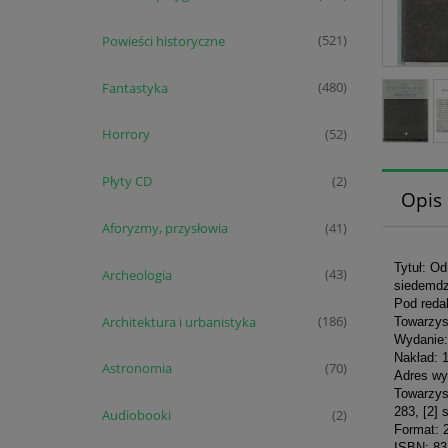
Powieści historyczne
(521)
Fantastyka
(480)
Horrory
(52)
Płyty CD
(2)
Opis
Aforyzmy, przysłowia
(41)
Tytuł: O
Archeologia
(43)
siedemdz
Pod reda
Architektura i urbanistyka
(186)
Towarzys
Wydanie:
Nakład: 
Astronomia
(70)
Adres wy
Towarzys
283, [2] 
Audiobooki
(2)
Format: 
ISBN: 83