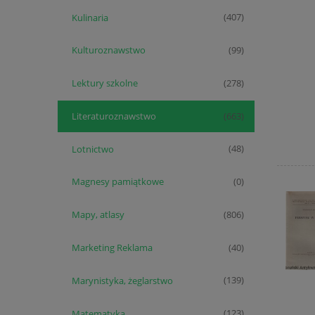
Kulinaria
(407)
Kulturoznawstwo
(99)
Lektury szkolne
(278)
Literaturoznawstwo
(663)
Lotnictwo
(48)
Magnesy pamiątkowe
(0)
Mapy, atlasy
(806)
Marketing Reklama
(40)
Marynistyka, żeglarstwo
(139)
Matematyka
(123)