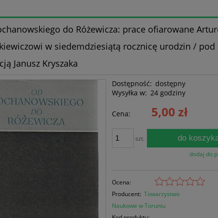
chanowskiego do Różewicza: prace ofiarowane Artu
kiewiczowi w siedemdziesiątą rocznicę urodzin / pod
cją Janusz Kryszaka
Dostępność:
dostępny
Wysyłka w:
24 godziny
5,00 zł
Cena:
do koszyk
szt.
dodaj do 
Ocena:
Producent:
Towarzystwo
Naukowe w Toruniu
Kod produktu: