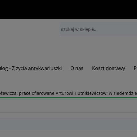
Blog - Z życia antykwariuszki
O nas
Koszt dostawy
P
ewicza: prace ofiarowane Arturowi Hutnikiewiczowi w siedemdziesi