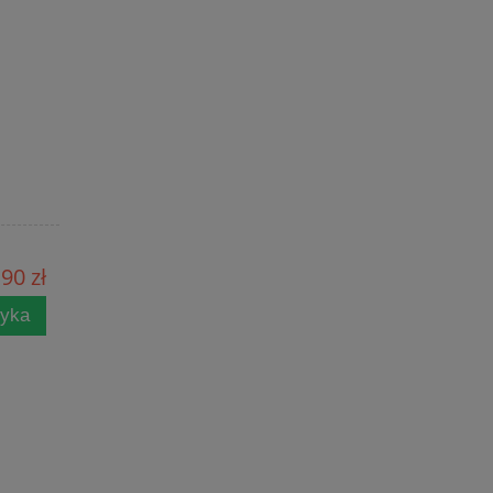
90 zł
zyka