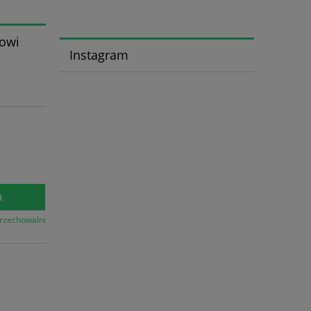
rowi
Instagram
a
przechowalni