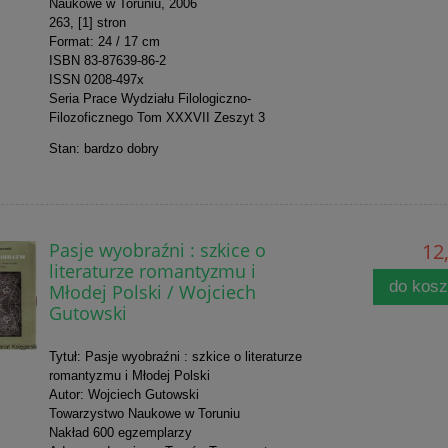
Naukowe w Toruniu, 2006
263, [1] stron
Format: 24 / 17 cm
ISBN 83-87639-86-2
ISSN 0208-497x
Seria Prace Wydziału Filologiczno-
Filozoficznego Tom XXXVII Zeszyt 3
Stan: bardzo dobry
Pasje wyobraźni : szkice o
12,
literaturze romantyzmu i
do kos
Młodej Polski / Wojciech
Gutowski
Tytuł: Pasje wyobraźni : szkice o literaturze
romantyzmu i Młodej Polski
Autor: Wojciech Gutowski
Towarzystwo Naukowe w Toruniu
Nakład 600 egzemplarzy