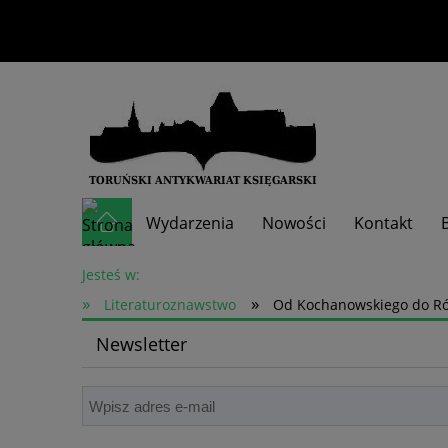
Wydarzenia
Nowości
Kontakt
Skup książek
Jesteś w:
»
»
Literaturoznawstwo
Od Kochanowskiego do Róż
Newsletter