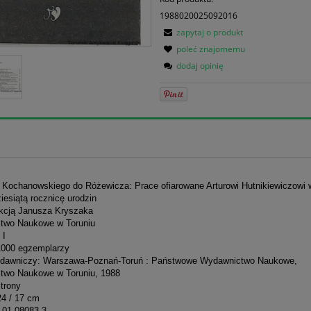
1988020025092016
zapytaj o produkt
poleć znajomemu
dodaj opinię
d Kochanowskiego do Różewicza: Prace ofiarowane Arturowi Hutnikiewiczowi 
iesiątą rocznicę urodzin
kcją Janusza Kryszaka
two Naukowe w Toruniu
 I
1000 egzemplarzy
dawniczy: Warszawa-Poznań-Toruń : Państwowe Wydawnictwo Naukowe,
two Naukowe w Toruniu, 1988
strony
24 / 17 cm
-01-08083-3