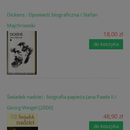
Dickens : Opowieść biograficzna / Stefan
Majchrowski
18,00 zł
do koszyka
Świadek nadziei : biografia papieża Jana Pawła II /
Georg Weigel (2000)
48,90 zł
do koszyka