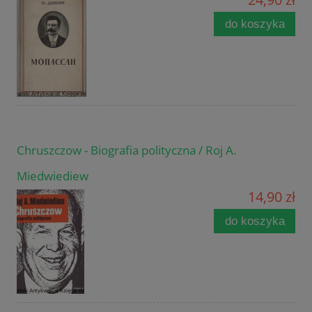
do koszyka
Chruszczow - Biografia polityczna / Roj A.
Miedwiediew
14,90 zł
do koszyka