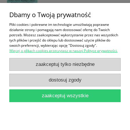
Dbamy o Twoją prywatność
Pliki cookies i pokrewne im technologie umożliwiają poprawne
Wspomnienia o Stefanie Jaraczu / Kazimierz
działanie strony i pomagają nam dostosować ofertę do Twoich
potrzeb. Możesz zaakceptować wykorzystanie przez nas wszystkich
Wroczyński
tych plików i przejść do sklepu lub dostosować użycie plików do
12,90 zł
swoich preferencji, wybierając opcję "Dostosuj zgody".
Więcej o plikach cookies przeczytasz w naszej Polityce prywatności.
do koszyka
zaakceptuj tylko niezbędne
dostosuj zgody
zaakceptuj wszystkie
Wstępujący na wzgórze. Wspomnienia o Ks.
Januszu St. Pasierbie
24,99 zł