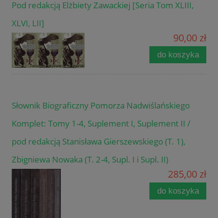
Pod redakcją Elżbiety Zawackiej [Seria Tom XLIII,
XLVI, LII]
90,00 zł
do koszyka
Słownik Biograficzny Pomorza Nadwiślańskiego
Komplet: Tomy 1-4, Suplement I, Suplement II /
pod redakcją Stanisława Gierszewskiego (T. 1),
Zbigniewa Nowaka (T. 2-4, Supl. I i Supl. II)
285,00 zł
do koszyka