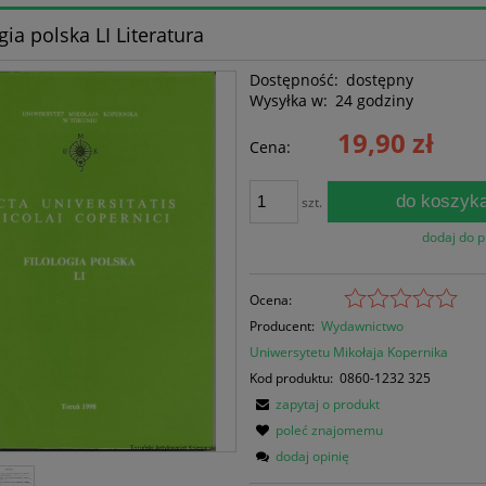
gia polska LI Literatura
Dostępność:
dostępny
Wysyłka w:
24 godziny
19,90 zł
Cena:
do koszyk
szt.
dodaj do 
Ocena:
Producent:
Wydawnictwo
Uniwersytetu Mikołaja Kopernika
Kod produktu:
0860-1232 325
zapytaj o produkt
poleć znajomemu
dodaj opinię