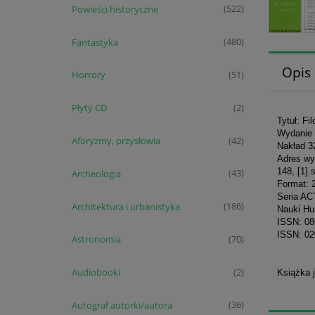
Powieści historyczne
(522)
Fantastyka
(480)
Opis
Horrory
(51)
Płyty CD
(2)
Tytuł: Fil
Wydanie 
Aforyzmy, przysłowia
(42)
Nakład 3
Adres wy
148, [1] 
Archeologia
(43)
Format: 
Seria A
Architektura i urbanistyka
(186)
Nauki Hu
ISSN: 08
ISSN: 02
Astronomia
(70)
Audiobooki
(2)
Książka 
Autograf autorki/autora
(36)