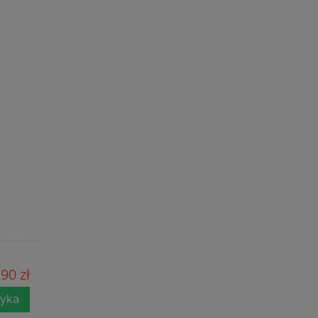
90 zł
zyka