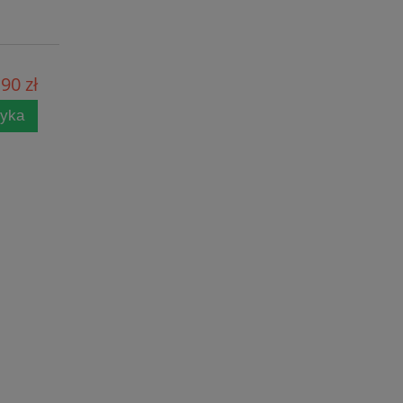
90 zł
zyka