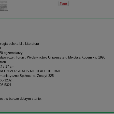
ologia polska LI : Literatura
I
20 egzemplarzy
dawniczy: Toruń : Wydawnictwo Uniwersytetu Mikołaja Kopernika, 1998
stron
24 / 17 cm
CTA UNIVERSITATIS NICOLAI COPERNICI
manistyczno-Społeczne. Zeszyt 325
60-1232
08-5321
jest w bardzo dobrym stanie.