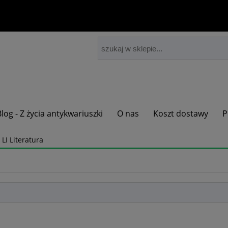
Blog - Z życia antykwariuszki
O nas
Koszt dostawy
P
 LI Literatura