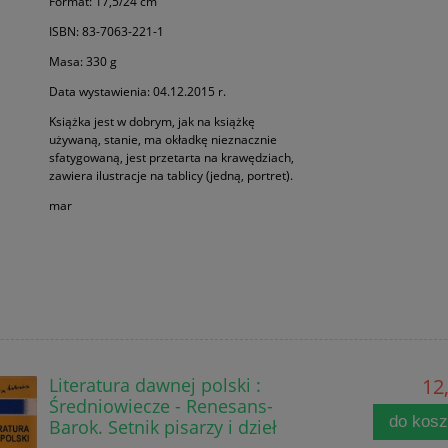
Format: 17,5/24 cm
ISBN: 83-7063-221-1
Masa: 330 g
Data wystawienia: 04.12.2015 r.
Książka jest w dobrym, jak na książkę
używaną, stanie, ma okładkę nieznacznie
sfatygowaną, jest przetarta na krawędziach,
zawiera ilustracje na tablicy (jedną, portret).
mar
Literatura dawnej polski :
12,
Średniowiecze - Renesans-
do kos
Barok. Setnik pisarzy i dzieł