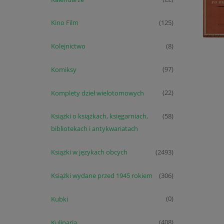
Kino Film
(125)
Kolejnictwo
(8)
Komiksy
(97)
Komplety dzieł wielotomowych
(22)
Książki o książkach, księgarniach,
(58)
bibliotekach i antykwariatach
Książki w językach obcych
(2493)
Książki wydane przed 1945 rokiem
(306)
Kubki
(0)
Kulinaria
(408)