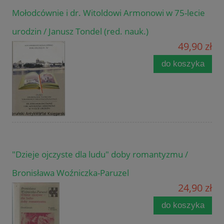
Mołodcównie i dr. Witoldowi Armonowi w 75-lecie
urodzin / Janusz Tondel (red. nauk.)
49,90 zł
do koszyka
"Dzieje ojczyste dla ludu" doby romantyzmu /
Bronisława Woźniczka-Paruzel
24,90 zł
do koszyka