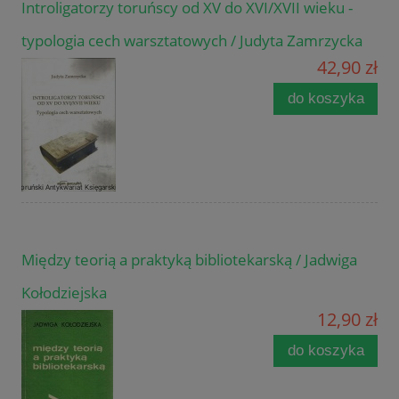
Introligatorzy toruńscy od XV do XVI/XVII wieku -
typologia cech warsztatowych / Judyta Zamrzycka
42,90 zł
do koszyka
Między teorią a praktyką bibliotekarską / Jadwiga
Kołodziejska
12,90 zł
do koszyka