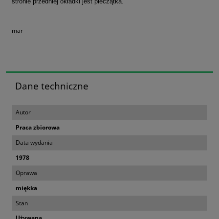
stronie przedniej okładki jest pieczątka.
mar
Dane techniczne
Autor
Praca zbiorowa
Data wydania
1978
Oprawa
miękka
Stan
Używana