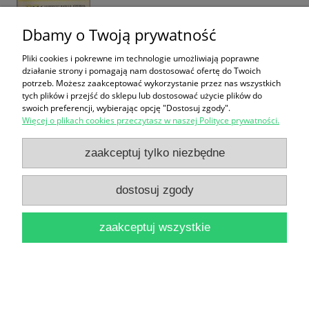
Dbamy o Twoją prywatność
Pliki cookies i pokrewne im technologie umożliwiają poprawne
działanie strony i pomagają nam dostosować ofertę do Twoich
Studia o bibliotekach i zbiorach polskich Tom II /
potrzeb. Możesz zaakceptować wykorzystanie przez nas wszystkich
tych plików i przejść do sklepu lub dostosować użycie plików do
Pod redakcją Bohdana Ryszewskiego
swoich preferencji, wybierając opcję "Dostosuj zgody".
Więcej o plikach cookies przeczytasz w naszej Polityce prywatności.
19,90 zł
do koszyka
zaakceptuj tylko niezbędne
dostosuj zgody
zaakceptuj wszystkie
Studia o działalności i zbiorach Biblioteki
Uniwersytetu Mikołaja Kopernika Część IV / Bohdan