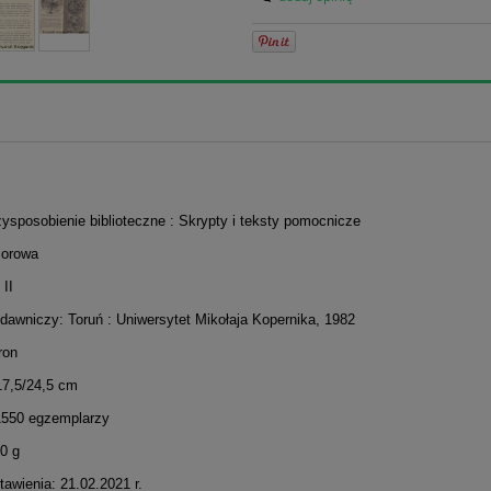
zysposobienie biblioteczne : Skrypty i teksty pomocnicze
iorowa
II
dawniczy: Toruń : Uniwersytet Mikołaja Kopernika, 1982
ron
17,5/24,5 cm
1550 egzemplarzy
0 g
awienia: 21.02.2021 r.