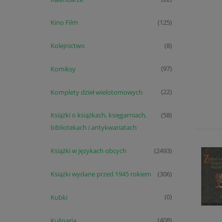
Kino Film
(125)
Kolejnictwo
(8)
Komiksy
(97)
Komplety dzieł wielotomowych
(22)
Książki o książkach, księgarniach,
(58)
bibliotekach i antykwariatach
Książki w językach obcych
(2493)
Książki wydane przed 1945 rokiem
(306)
Kubki
(0)
Kulinaria
(408)