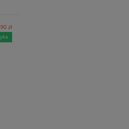
90 zł
zyka