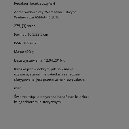
Redaktor: Jacek Soszyński
Adres wydawniczy: Warszawa : Oficyna
Wydawnicza ASPRA-JR, 2010
275, [3] stron
Format: 16,5/23,5 cm
ISSN: 1897-0788
Masa: 420 g
Data wystawienia: 12.04.2016 r.
Książka jest w dobrym, jak na książkę
używaną, stanie, ma okładkę nieznacznie
sfatygowaną, jest przetarta na krawędziach.
mar
Świetna książka dotycząca badań nad książka i
księgozbiorami historycznymi.