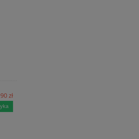
90 zł
zyka