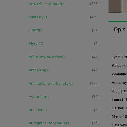
Powieści historyczne
(522)
Fantastyka
(480)
Opis
Horrory
(51)
Płyty CD
(2)
Aforyzmy, przysłowia
(42)
Tytuł: Pr
Praca zb
Archeologia
(43)
Wydanie: 
Adres wy
Architektura i urbanistyka
(186)
91, [1] st
Astronomia
(70)
Format: 
Nakład: 
Audiobooki
(2)
Masa: 18
Autograf autorki/autora
(36)
Data wyst