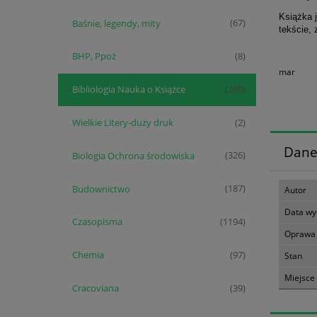
Książka 
Baśnie, legendy, mity
(67)
tekście, 
BHP, Ppoż
(8)
mar
Bibliologia Nauka o Książce
(208)
Wielkie Litery-duży druk
(2)
Dane
Biologia Ochrona środowiska
(326)
Budownictwo
(187)
Autor
Data wy
Czasopisma
(1194)
Oprawa
Chemia
(97)
Stan
Miejsce
Cracoviana
(39)