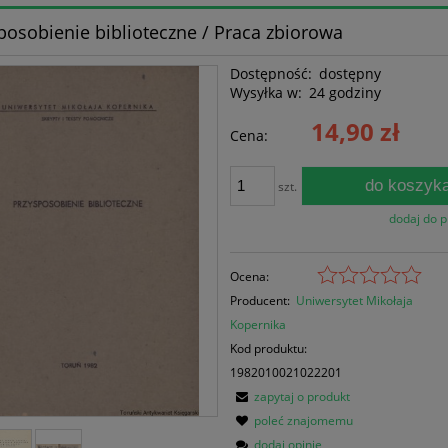
posobienie biblioteczne / Praca zbiorowa
Dostępność:
dostępny
Wysyłka w:
24 godziny
14,90 zł
Cena:
do koszyk
szt.
dodaj do 
Ocena:
Producent:
Uniwersytet Mikołaja
Kopernika
Kod produktu:
1982010021022201
zapytaj o produkt
poleć znajomemu
dodaj opinię