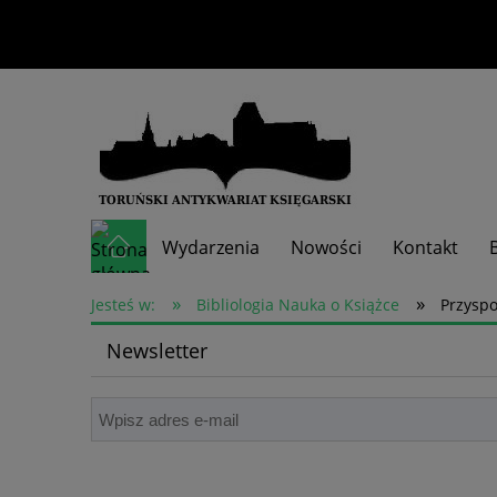
Wydarzenia
Nowości
Kontakt
»
»
Skup książek
Jesteś w:
Bibliologia Nauka o Książce
Przyspo
Newsletter