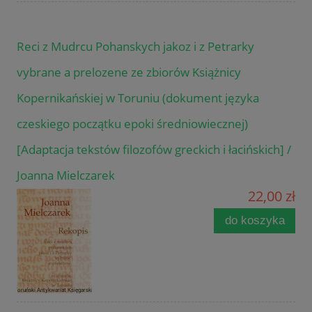
Reci z Mudrcu Pohanskych jakoz i z Petrarky
vybrane a prelozene ze zbiorów Książnicy
Kopernikańskiej w Toruniu (dokument języka
czeskiego początku epoki średniowiecznej)
[Adaptacja tekstów filozofów greckich i łacińskich] /
Joanna Mielczarek
22,00 zł
do koszyka