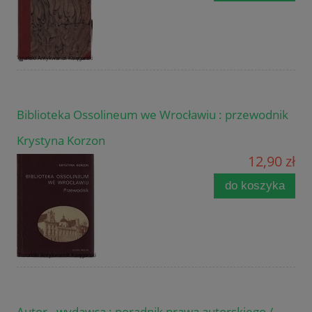
Biblioteka Ossolineum we Wrocławiu : przewodnik
Krystyna Korzon
12,90 zł
do koszyka
Autor - wydawca : poradnik prawa autorskiego /