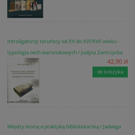
Introligatorzy toruńscy od XV do XVI/XVII wieku -
typologia cech warsztatowych / Judyta Zamrzycka
42,90 zł
do koszyka
Między teorią a praktyką bibliotekarską / Jadwiga