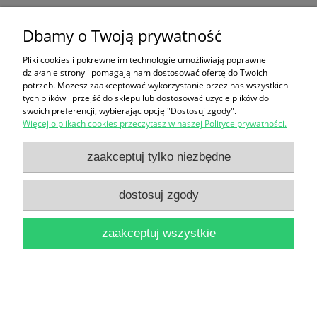
Z badań nad książką i księgozbiorami historycznymi
Dbamy o Twoją prywatność
Tom 4 2010 / Jacek Soszyński (red.)
Pliki cookies i pokrewne im technologie umożliwiają poprawne
działanie strony i pomagają nam dostosować ofertę do Twoich
32,90 zł
potrzeb. Możesz zaakceptować wykorzystanie przez nas wszystkich
tych plików i przejść do sklepu lub dostosować użycie plików do
do koszyka
swoich preferencji, wybierając opcję "Dostosuj zgody".
Więcej o plikach cookies przeczytasz w naszej Polityce prywatności.
zaakceptuj tylko niezbędne
dostosuj zgody
Księga Pamiątkowa : jubileusz 70-lecia Książnicy
zaakceptuj wszystkie
Miejskiej im. Mikołaja Kopernika w Toruniu /
Kolegium redakcyjne: Bogdan Radecki, Halina
Ciechorska, Danuta Krełowska, Maria