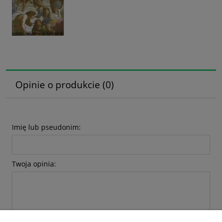
Opinie o produkcie (0)
Imię lub pseudonim:
Twoja opinia: