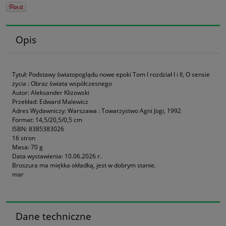
Opis
Tytuł: Podstawy światopoglądu nowe epoki Tom I rozdział I i II, O sensie
życia : Obraz świata współczesnego
Autor: Aleksander Klizowski
Przekład: Edward Malewicz
Adres Wydawniczy: Warszawa : Towarzystwo Agni Jogi, 1992
Format: 14,5/20,5/0,5 cm
ISBN: 8385383026
16 stron
Masa: 70 g
Data wystawienia: 10.06.2026 r.
Broszura ma miękka okładką,
jest w dobrym stanie.
mar
Dane techniczne