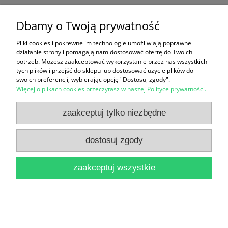
Rocznik Toruński 12 Prasa Polskiej Partii
Dbamy o Twoją prywatność
Socjalistycznej w latach 1945-1947 w Toruniu.
Pliki cookies i pokrewne im technologie umożliwiają poprawne
działanie strony i pomagają nam dostosować ofertę do Twoich
Współczesny Toruń jako ośrodek codziennych
potrzeb. Możesz zaakceptować wykorzystanie przez nas wszystkich
tych plików i przejść do sklepu lub dostosować użycie plików do
dojazdów. Ewolucja przestrzenno-funkcjonalna
swoich preferencji, wybierając opcję "Dostosuj zgody".
Więcej o plikach cookies przeczytasz w naszej Polityce prywatności.
Bydgoskiego Przedmieścia do 1975 r. Witold
zaakceptuj tylko niezbędne
Łukaszewicz
18,00 zł
dostosuj zgody
do koszyka
zaakceptuj wszystkie