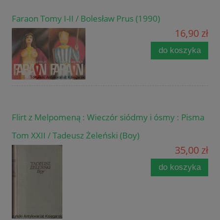
Faraon Tomy I-II / Bolesław Prus (1990)
16,90 zł
do koszyka
Flirt z Melpomeną : Wieczór siódmy i ósmy : Pisma
Tom XXII / Tadeusz Żeleński (Boy)
35,00 zł
do koszyka