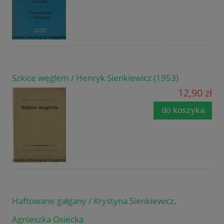
Szkice węglem / Henryk Sienkiewicz (1953)
12,90 zł
do koszyka
Haftowane gałgany / Krystyna Sienkiewicz,
Agnieszka Osiecka