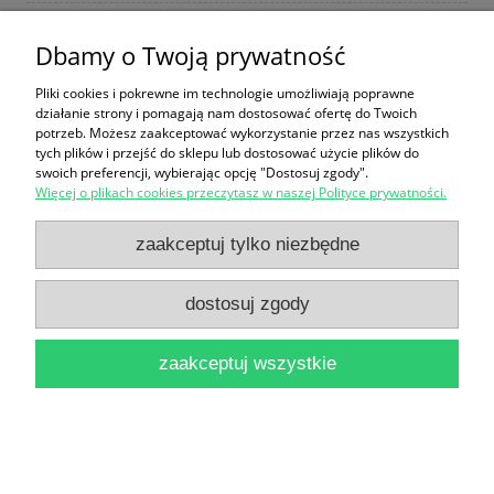
Dbamy o Twoją prywatność
Dziurdziowie / Eliza Orzeszkowa, adaptacja
Pliki cookies i pokrewne im technologie umożliwiają poprawne
sceniczna Anny Milskiej
działanie strony i pomagają nam dostosować ofertę do Twoich
potrzeb. Możesz zaakceptować wykorzystanie przez nas wszystkich
19,90 zł
tych plików i przejść do sklepu lub dostosować użycie plików do
swoich preferencji, wybierając opcję "Dostosuj zgody".
do koszyka
Więcej o plikach cookies przeczytasz w naszej Polityce prywatności.
zaakceptuj tylko niezbędne
dostosuj zgody
zaakceptuj wszystkie
Krzyżacy / Henryk Sienkiewicz
16,90 zł
do koszyka