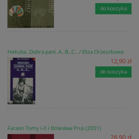
do koszyka
Hekuba. Dobra pani. A..B..C.. / Eliza Orzeszkowa
12,90 zł
do koszyka
Faraon Tomy I-II / Bolesław Prus (2001)
28,90 zł