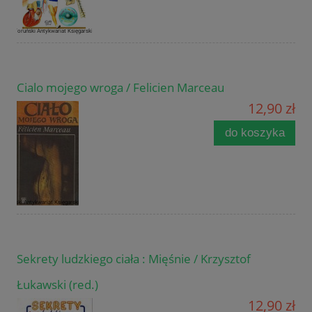
Cialo mojego wroga / Felicien Marceau
12,90 zł
do koszyka
Sekrety ludzkiego ciała : Mięśnie / Krzysztof
Łukawski (red.)
12,90 zł