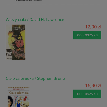
Więzy ciała / David H. Lawrence
12,90 zł
do koszyka
Ciało człowieka / Stephen Bruno
16,90 zł
do koszyka