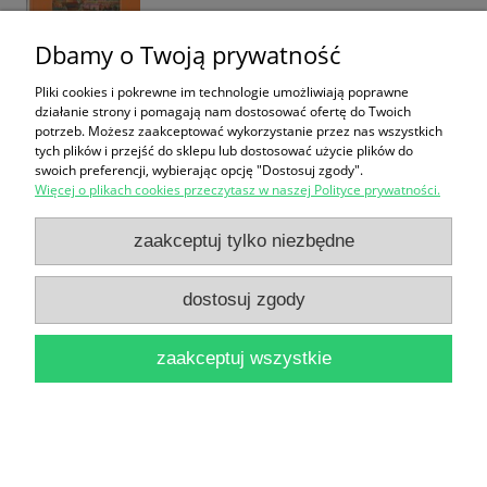
Dbamy o Twoją prywatność
Pliki cookies i pokrewne im technologie umożliwiają poprawne
działanie strony i pomagają nam dostosować ofertę do Twoich
potrzeb. Możesz zaakceptować wykorzystanie przez nas wszystkich
tych plików i przejść do sklepu lub dostosować użycie plików do
Encyklika Sollicitudo Rei Socialis Ojca Świętego Jana
swoich preferencji, wybierając opcję "Dostosuj zgody".
Więcej o plikach cookies przeczytasz w naszej Polityce prywatności.
Pawła II skierowana do biskupów, kapłanów, rodzin
zakonnych, synów i córek kościoła oraz wszystkich
zaakceptuj tylko niezbędne
ludzi dobrej woli z okazji dwudziestej rocznicy
dostosuj zgody
ogłoszenia Populorum Progressio / Jan Paweł II
16,90 zł
zaakceptuj wszystkie
do koszyka