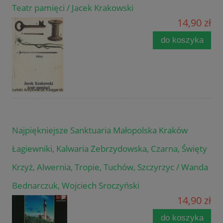
Teatr pamięci / Jacek Krakowski
14,90 zł
do koszyka
Najpiękniejsze Sanktuaria Małopolska Kraków
Łagiewniki, Kalwaria Zebrzydowska, Czarna, Święty
Krzyż, Alwernia, Tropie, Tuchów, Szczyrzyc / Wanda
Bednarczuk, Wojciech Sroczyński
14,90 zł
do koszyka