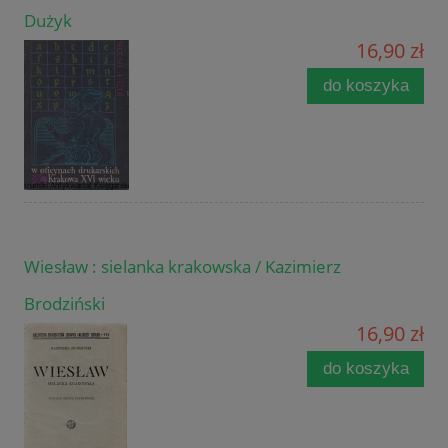
Dużyk
16,90 zł
do koszyka
Wiesław : sielanka krakowska / Kazimierz
Brodziński
16,90 zł
do koszyka