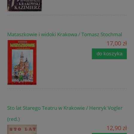
Mataszkowie i widoki Krakowa / Tomasz Stochmal
17,00 zł
do koszyka
Sto lat Starego Teatru w Krakowie / Henryk Vogler
(red.)
12,90 zł