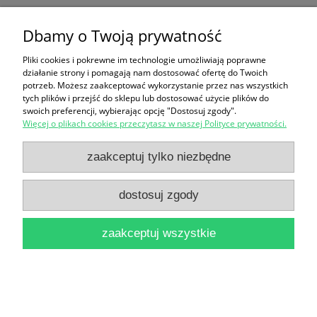
Dbamy o Twoją prywatność
Rozdzielanie i oddzielanie ciał stałych / Jan
Pliki cookies i pokrewne im technologie umożliwiają poprawne
Krakowski
działanie strony i pomagają nam dostosować ofertę do Twoich
24,90 zł
potrzeb. Możesz zaakceptować wykorzystanie przez nas wszystkich
tych plików i przejść do sklepu lub dostosować użycie plików do
do koszyka
swoich preferencji, wybierając opcję "Dostosuj zgody".
Więcej o plikach cookies przeczytasz w naszej Polityce prywatności.
zaakceptuj tylko niezbędne
dostosuj zgody
zaakceptuj wszystkie
Cud czyli Krakowiaki i Górale / Wojciech
Bogusławski (reprint)
18,90 zł
do koszyka