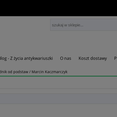
Blog - Z życia antykwariuszki
O nas
Koszt dostawy
P
adnik od podstaw / Marcin Kaczmarczyk