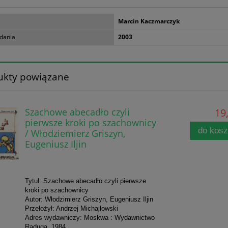
Marcin Kaczmarczyk
dania
2003
ukty powiązane
Szachowe abecadło czyli
19,
pierwsze kroki po szachownicy
do kos
/ Włodziemierz Griszyn,
Eugeniusz Iljin
Tytuł: Szachowe abecadło czyli pierwsze
kroki po szachownicy
Autor: Włodzimierz Griszyn, Eugeniusz Iljin
Przełożył: Andrzej Michajłowski
Adres wydawniczy: Moskwa : Wydawnictwo
Raduga, 1984