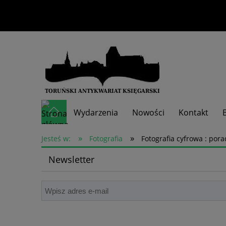
Wydarzenia
Nowości
Kontakt
»
»
Skup książek
Jesteś w:
Fotografia
Fotografia cyfrowa : por
Newsletter