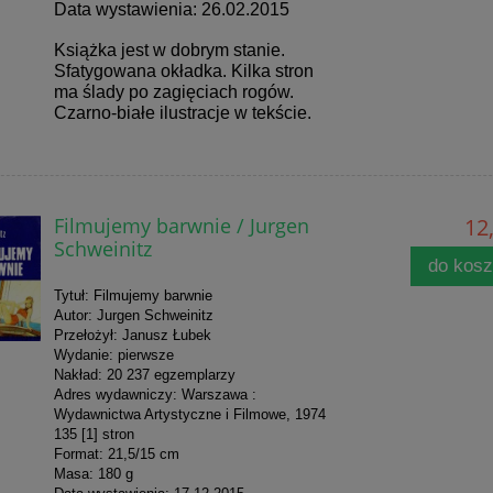
Data wystawienia: 26.02.2015
Książka jest w dobrym stanie.
Sfatygowana okładka. Kilka stron
ma ślady po zagięciach rogów.
Czarno-białe ilustracje w tekście.
Filmujemy barwnie / Jurgen
12,
Schweinitz
do kos
Tytuł: Filmujemy barwnie
Autor: Jurgen Schweinitz
Przełożył: Janusz Łubek
Wydanie: pierwsze
Nakład: 20 237 egzemplarzy
Adres wydawniczy: Warszawa :
Wydawnictwa Artystyczne i Filmowe, 1974
135 [1] stron
Format: 21,5/15 cm
Masa: 180 g