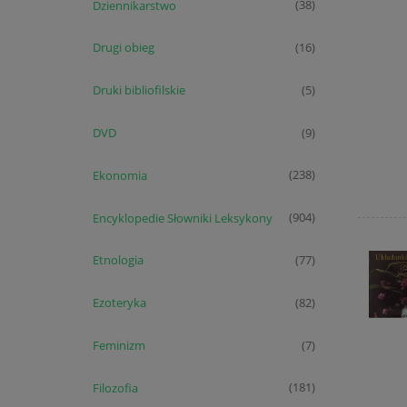
Dziennikarstwo
(38)
Drugi obieg
(16)
Druki bibliofilskie
(5)
DVD
(9)
Ekonomia
(238)
Encyklopedie Słowniki Leksykony
(904)
Etnologia
(77)
Ezoteryka
(82)
Feminizm
(7)
Filozofia
(181)