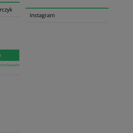
rczyk
Instagram
a
przechowalni