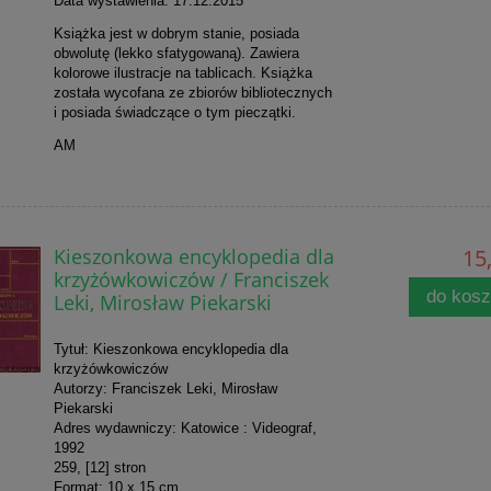
Data wystawienia: 17.12.2015
Książka jest w dobrym stanie, posiada
obwolutę (lekko sfatygowaną). Zawiera
kolorowe ilustracje na tablicach. Książka
została wycofana ze zbiorów bibliotecznych
i posiada świadczące o tym pieczątki.
AM
Kieszonkowa encyklopedia dla
15,
krzyżówkowiczów / Franciszek
do kos
Leki, Mirosław Piekarski
Tytuł: Kieszonkowa encyklopedia dla
krzyżówkowiczów
Autorzy: Franciszek Leki, Mirosław
Piekarski
Adres wydawniczy: Katowice : Videograf,
1992
259, [12] stron
Format: 10 x 15 cm