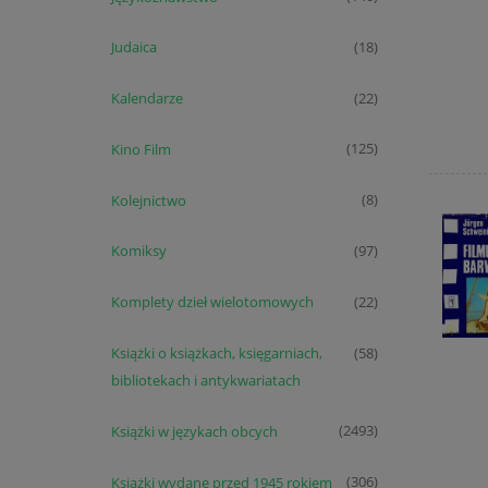
Judaica
(18)
Kalendarze
(22)
Kino Film
(125)
Kolejnictwo
(8)
Komiksy
(97)
Komplety dzieł wielotomowych
(22)
Książki o książkach, księgarniach,
(58)
bibliotekach i antykwariatach
Książki w językach obcych
(2493)
Książki wydane przed 1945 rokiem
(306)