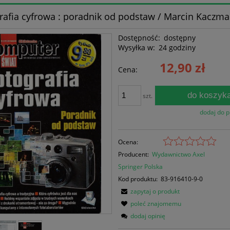
rafia cyfrowa : poradnik od podstaw / Marcin Kaczma
Dostępność:
dostępny
Wysyłka w:
24 godziny
12,90 zł
Cena:
do koszyk
szt.
dodaj do 
Ocena:
Producent:
Wydawnictwo Axel
Springer Polska
Kod produktu:
83-916410-9-0
zapytaj o produkt
poleć znajomemu
dodaj opinię