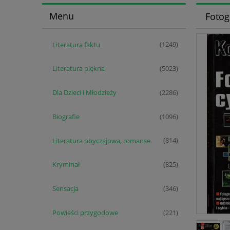
Menu
Fotog
Literatura faktu
(1249)
Literatura piękna
(5023)
Dla Dzieci i Młodzieży
(2286)
Biografie
(1096)
Literatura obyczajowa, romanse
(814)
Kryminał
(825)
Sensacja
(346)
Powieści przygodowe
(221)