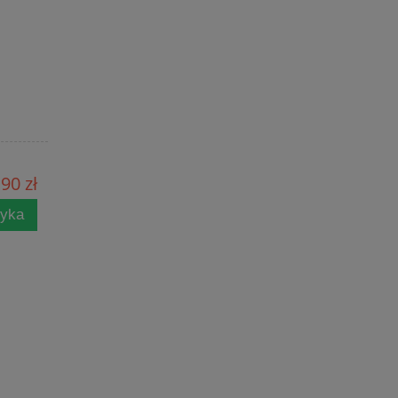
90 zł
zyka