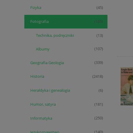
Fizyka
(45)
Fotografia
(165)
Technika, podręczniki
(13)
Albumy
(107)
Geografia Geologia
(339)
Historia
(2418)
Heraldyka i genealogia
(6)
Humor, satyra
(181)
Informatyka
(250)
Językoznawstwo
(140)