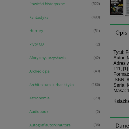
Powieści historyczne
(522)
Fantastyka
(480)
Horrory
(51)
Opis
Płyty CD
(2)
Tytuł: 
Aforyzmy, przysłowia
Autor:
(42)
Adres w
111, [1]
Archeologia
(43)
Format
ISBN: 
Architektura i urbanistyka
(186)
Seria: 
Masa: 
Astronomia
(70)
Książka
Audiobooki
(2)
Dane
Autograf autorki/autora
(36)