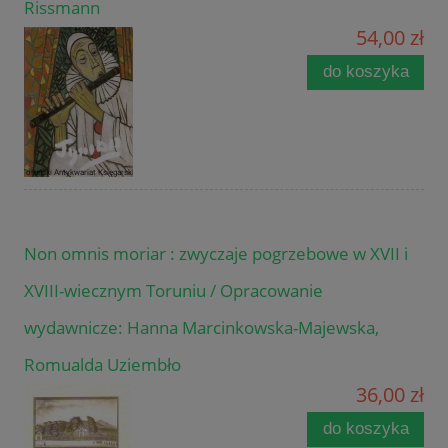
Rissmann
54,00 zł
do koszyka
Non omnis moriar : zwyczaje pogrzebowe w XVII i
XVIII-wiecznym Toruniu / Opracowanie
wydawnicze: Hanna Marcinkowska-Majewska,
Romualda Uziembło
36,00 zł
do koszyka