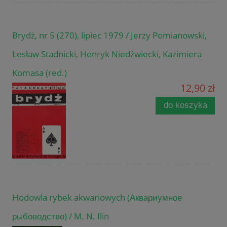
Brydż, nr 5 (270), lipiec 1979 / Jerzy Pomianowski,
Lesław Stadnicki, Henryk Niedźwiecki, Kazimiera
Komasa (red.)
12,90 zł
do koszyka
Hodowla rybek akwariowych (Аквариумное
рыбоводство) / M. N. Ilin