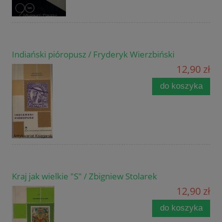
Indiański pióropusz / Fryderyk Wierzbiński
12,90 zł
do koszyka
Kraj jak wielkie "S" / Zbigniew Stolarek
12,90 zł
do koszyka