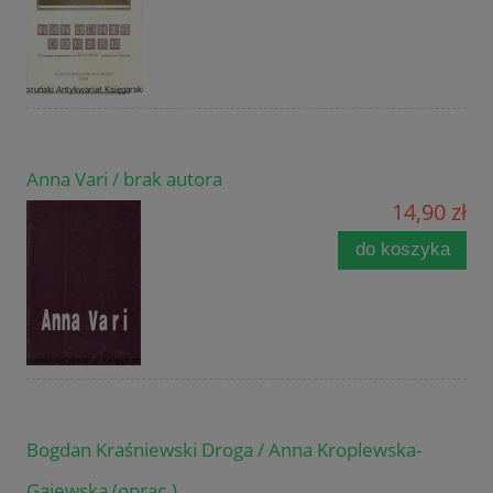
Anna Vari / brak autora
14,90 zł
do koszyka
Bogdan Kraśniewski Droga / Anna Kroplewska-
Gajewska (oprac.)