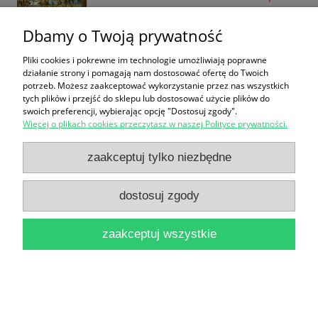
do koszyka
Dbamy o Twoją prywatność
Pliki cookies i pokrewne im technologie umożliwiają poprawne
działanie strony i pomagają nam dostosować ofertę do Twoich
potrzeb. Możesz zaakceptować wykorzystanie przez nas wszystkich
tych plików i przejść do sklepu lub dostosować użycie plików do
swoich preferencji, wybierając opcję "Dostosuj zgody".
Więcej o plikach cookies przeczytasz w naszej Polityce prywatności.
Łowiec Świętokrzyski zima 2005/2006 : Kwartalnik
zaakceptuj tylko niezbędne
Łowiecki Nr 35/ Praca zbiorowa
16,90 zł
dostosuj zgody
do koszyka
zaakceptuj wszystkie