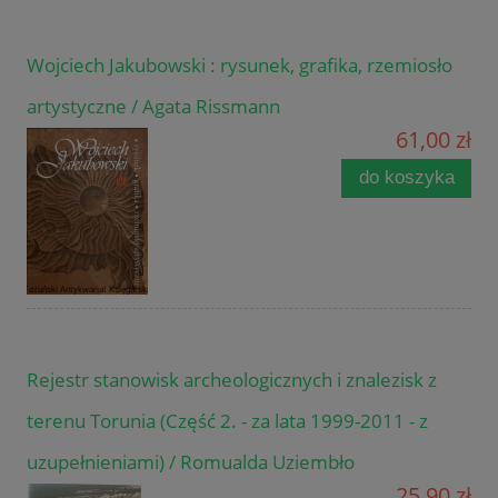
Wojciech Jakubowski : rysunek, grafika, rzemiosło
artystyczne / Agata Rissmann
61,00 zł
do koszyka
Rejestr stanowisk archeologicznych i znalezisk z
terenu Torunia (Część 2. - za lata 1999-2011 - z
uzupełnieniami) / Romualda Uziembło
25,90 zł