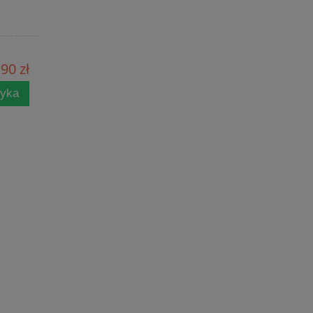
90 zł
zyka