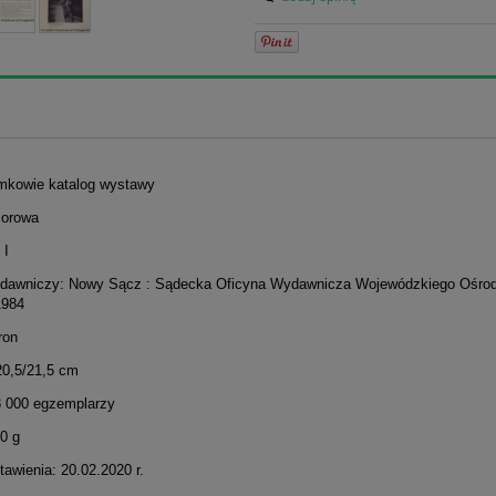
emkowie katalog wystawy
iorowa
 I
dawniczy: Nowy Sącz : Sądecka Oficyna Wydawnicza Wojewódzkiego Ośro
1984
ron
20,5/21,5 cm
3 000 egzemplarzy
0 g
awienia: 20.02.2020 r.