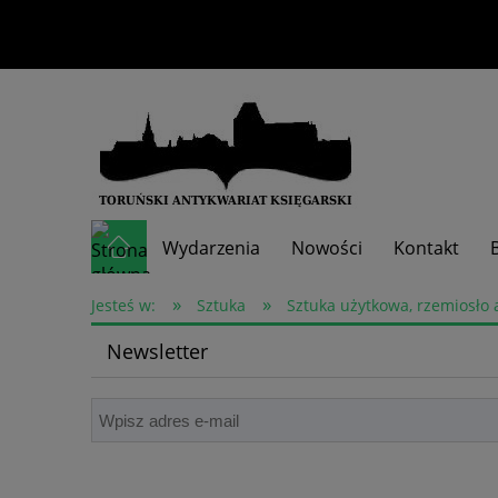
Wydarzenia
Nowości
Kontakt
»
»
Skup książek
Jesteś w:
Sztuka
Sztuka użytkowa, rzemiosło 
Newsletter