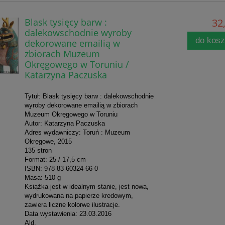
Blask tysięcy barw :
32,
dalekowschodnie wyroby
do kos
dekorowane emailią w
zbiorach Muzeum
Okręgowego w Toruniu /
Katarzyna Paczuska
Tytuł: Blask tysięcy barw : dalekowschodnie
wyroby dekorowane emailią w zbiorach
Muzeum Okręgowego w Toruniu
Autor: Katarzyna Paczuska
Adres wydawniczy: Toruń : Muzeum
Okręgowe, 2015
135 stron
Format: 25 / 17,5 cm
ISBN: 978-83-60324-66-0
Masa: 510 g
Książka jest w idealnym stanie, jest nowa,
wydrukowana na papierze kredowym,
zawiera liczne kolorwe ilustracje.
Data wystawienia: 23.03.2016
Ald.