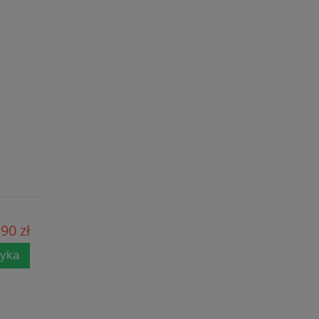
90 zł
zyka