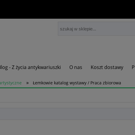
Blog - Z życia antykwariuszki
O nas
Koszt dostawy
P
»
artystyczne
Łemkowie katalog wystawy / Praca zbiorowa