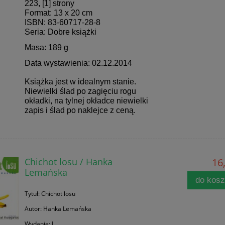
223, [1] strony
Format: 13 x 20 cm
ISBN: 83-60717-28-8
Seria: Dobre książki
Masa: 189 g
Data wystawienia: 02.12.2014
Książka jest w idealnym stanie.
Niewielki ślad po zagięciu rogu
okładki, na tylnej okładce niewielki
zapis i ślad po naklejce z ceną.
Chichot losu / Hanka
16,
Lemańska
do kos
Tytuł: Chichot losu
Autor: Hanka Lemańska
Wydanie: I