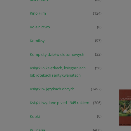
Kino Film
(124)
Kolejnictwo
(8)
Komiksy
(97)
Komplety dzieł wielotomowych
(22)
Książki o książkach, księgarniach,
(58)
bibliotekach i antykwariatach
Książki w językach obcych
(2492)
Książki wydane przed 1945 rokiem
(306)
Kubki
(0)
Kulinaria
(408)