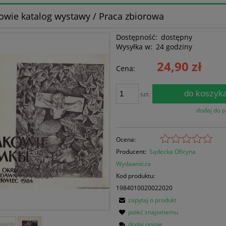
wie katalog wystawy / Praca zbiorowa
Dostępność:
dostępny
Wysyłka w:
24 godziny
24,90 zł
Cena:
do koszyk
szt.
dodaj do 
Ocena:
Producent:
Sądecka Oficyna
Wydawnicza
Kod produktu:
1984010020022020
zapytaj o produkt
poleć znajomemu
dodaj opinię