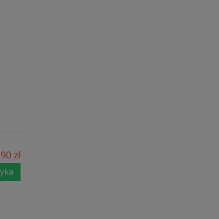
90 zł
zyka