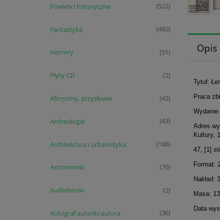
Powieści historyczne
(522)
Fantastyka
(480)
Opis
Horrory
(51)
Płyty CD
(2)
Tytuł: Ł
Praca zb
Aforyzmy, przysłowia
(42)
Wydanie:
Archeologia
(43)
Adres wy
Kultury, 
Architektura i urbanistyka
(186)
47, [1] st
Format: 
Astronomia
(70)
Nakład: 
Audiobooki
(2)
Masa: 13
Data wyst
Autograf autorki/autora
(36)