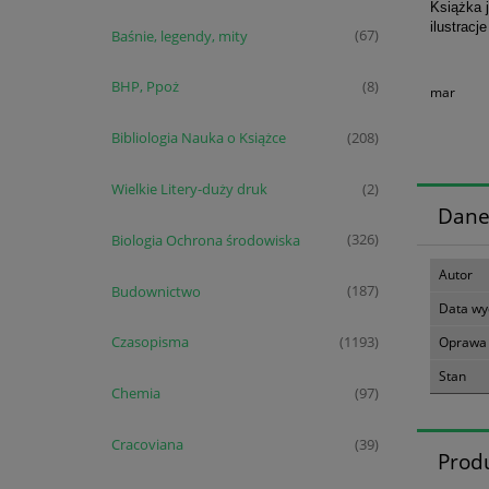
Książka 
ilustracj
Baśnie, legendy, mity
(67)
BHP, Ppoż
(8)
mar
Bibliologia Nauka o Książce
(208)
Wielkie Litery-duży druk
(2)
Dane
Biologia Ochrona środowiska
(326)
Autor
Budownictwo
(187)
Data wy
Czasopisma
(1193)
Oprawa
Stan
Chemia
(97)
Cracoviana
(39)
Prod