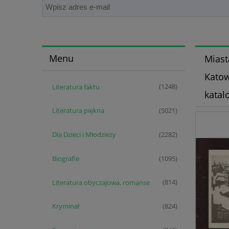
Menu
Miast
Katow
Literatura faktu
(1248)
katal
Literatura piękna
(5021)
Dla Dzieci i Młodzieży
(2282)
Biografie
(1095)
Literatura obyczajowa, romanse
(814)
Kryminał
(824)