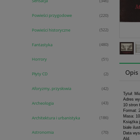
Sensacja
(346)
Powieści przygodowe
(220)
Powieści historyczne
(522)
Fantastyka
(480)
Horrory
(51)
Opis
Płyty CD
(2)
Aforyzmy, przysłowia
(42)
Tytuł: Mi
Adres wy
Archeologia
(43)
10 stron 
Format: 
Masa: 10
Architektura i urbanistyka
(186)
Książka 
białe ilus
Astronomia
(70)
Data wys
Ald.