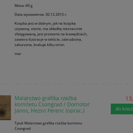
Masa: 60 g
Data wystawienia: 30.12.2015 r.
Książka jest w dobrym, jak na książkę
używaną, stanie, ma okładkę nieznacznie
sfatygowaną, jest przetarta na krawędziach,
zawiera ilustracje w tekście, zabrudzona,
zakurzona, brakuje kilku stron.
mar
Malarstwo grafika rzeźba
13,
komitetu Csongrad / Domotor
do kos
Janos, Hezso Ferenc (oprac.)
Tytuł: Malarstwo grafika rzeźba komitetu
Csongrad