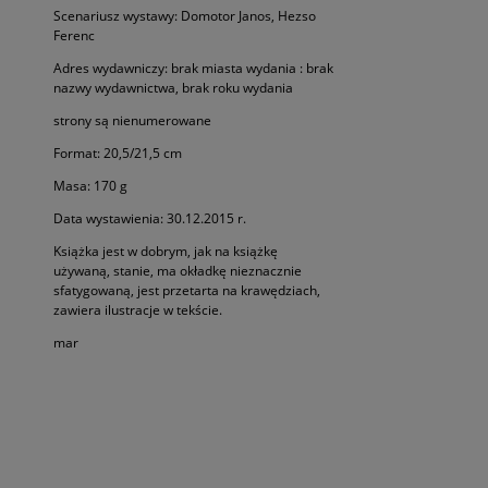
Scenariusz wystawy: Domotor Janos, Hezso
Ferenc
Adres wydawniczy: brak miasta wydania : brak
nazwy wydawnictwa, brak roku wydania
strony są nienumerowane
Format: 20,5/21,5 cm
Masa: 170 g
Data wystawienia: 30.12.2015 r.
Książka jest w dobrym, jak na książkę
używaną, stanie, ma okładkę nieznacznie
sfatygowaną, jest przetarta na krawędziach,
zawiera ilustracje w tekście.
mar