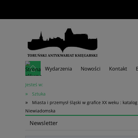
Wydarzenia
Nowości
Kontakt
Skup książek
Jesteś w:
»
Sztuka
»
Miasta i przemysł śląski w grafice XX weku : kata
Niewiadomska
Newsletter