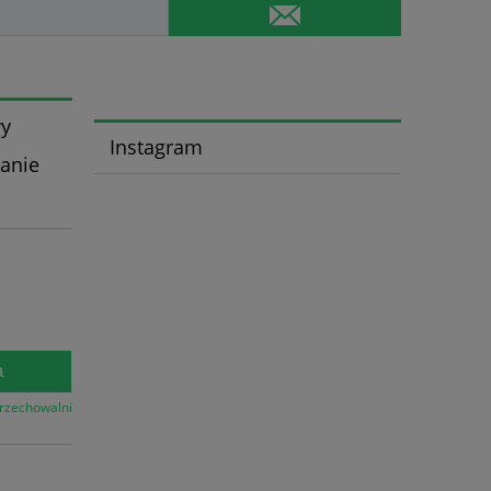
wy
Instagram
wanie
a
przechowalni