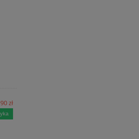
90 zł
zyka