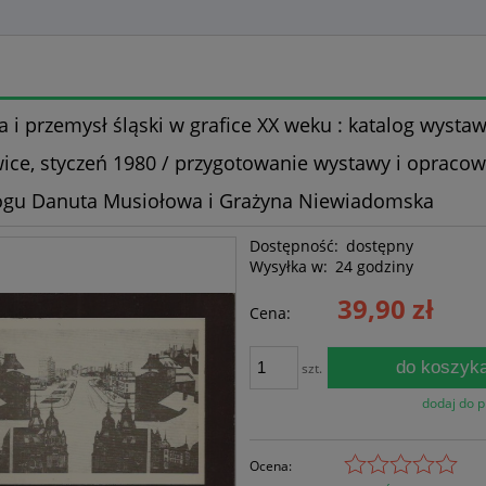
a i przemysł śląski w grafice XX weku : katalog wysta
ice, styczeń 1980 / przygotowanie wystawy i opraco
ogu Danuta Musiołowa i Grażyna Niewiadomska
Dostępność:
dostępny
Wysyłka w:
24 godziny
39,90 zł
Cena:
do koszyk
szt.
dodaj do 
Ocena: