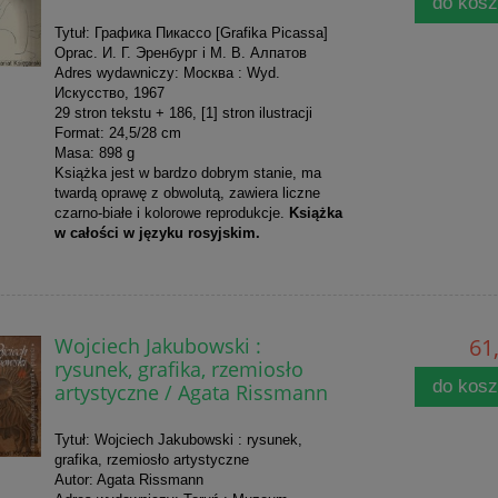
do kos
Tytuł: Графика Пикассо [Grafika Picassa]
Oprac. И. Г. Эренбург i М. В. Алпатов
Adres wydawniczy: Москва : Wyd.
Искусство, 1967
29 stron tekstu + 186, [1] stron ilustracji
Format: 24,5/28 cm
Masa: 898 g
Książka jest w bardzo dobrym stanie, ma
twardą oprawę z obwolutą, zawiera liczne
czarno-białe i kolorowe reprodukcje.
Książka
w całości w języku rosyjskim.
Wojciech Jakubowski :
61,
rysunek, grafika, rzemiosło
do kos
artystyczne / Agata Rissmann
Tytuł: Wojciech Jakubowski : rysunek,
grafika, rzemiosło artystyczne
Autor: Agata Rissmann