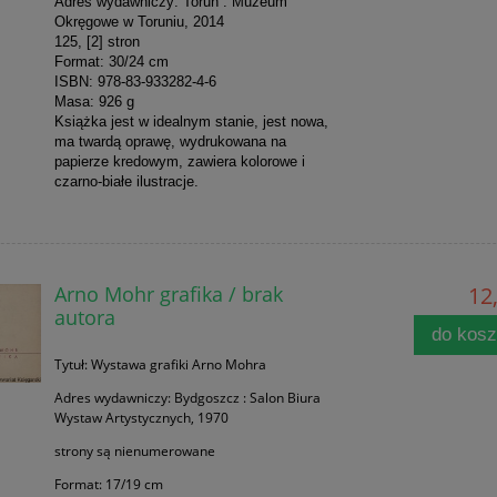
Adres wydawniczy: Toruń : Muzeum
Okręgowe w Toruniu, 2014
125, [2] stron
Format: 30/24 cm
ISBN: 978-83-933282-4-6
Masa: 926 g
Książka jest w idealnym stanie, jest nowa,
ma twardą oprawę, wydrukowana na
papierze kredowym, zawiera kolorowe i
czarno-białe ilustracje.
Arno Mohr grafika / brak
12,
autora
do kos
Tytuł: Wystawa grafiki Arno Mohra
Adres wydawniczy: Bydgoszcz : Salon Biura
Wystaw Artystycznych, 1970
strony są nienumerowane
Format: 17/19 cm