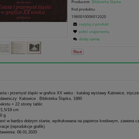
Producent:
Biblioteka Śląska
Kod produktu:
1980010006012020
zapytaj o produkt
poleć znajomemu
dodaj opinię
asta i przemysł śląski w grafice XX weku : katalog wystawy Katowice, stycz
dawniczy: Katowice : Biblioteka Śląska, 1980
tekstu + 22 strony tablic
21,5/19 cm
0 g
jest w bardzo dobrym stanie, wydrukowana na papierze kredowym, zawiera c
tracje (reprodukcje grafik).
tawienia: 06.01.2020