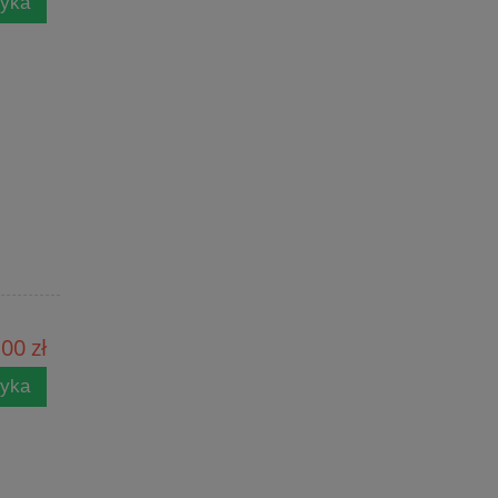
zyka
00 zł
zyka