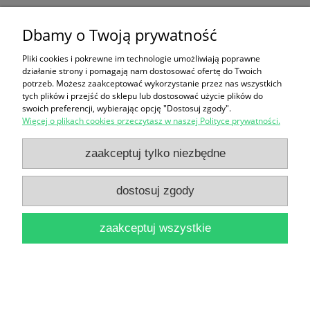
Zielona góra : Przeszłość i teraźniejszość / Michał
Dbamy o Twoją prywatność
Sczaniecki, Jan Wąsicki (red.)
37,90 zł
Pliki cookies i pokrewne im technologie umożliwiają poprawne
działanie strony i pomagają nam dostosować ofertę do Twoich
potrzeb. Możesz zaakceptować wykorzystanie przez nas wszystkich
do koszyka
tych plików i przejść do sklepu lub dostosować użycie plików do
swoich preferencji, wybierając opcję "Dostosuj zgody".
Więcej o plikach cookies przeczytasz w naszej Polityce prywatności.
zaakceptuj tylko niezbędne
dostosuj zgody
Róże miniaturowe, pienne : Do ogródka i do
zaakceptuj wszystkie
wazonu / Helena Wiśniewska-Grzeszkiewicz
16,90 zł
do koszyka