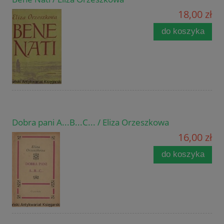
18,00 zł
do koszyka
Dobra pani A...B...C... / Eliza Orzeszkowa
16,00 zł
do koszyka