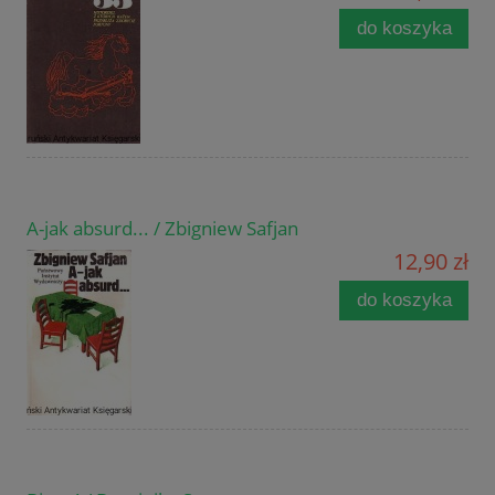
do koszyka
A-jak absurd... / Zbigniew Safjan
12,90 zł
do koszyka