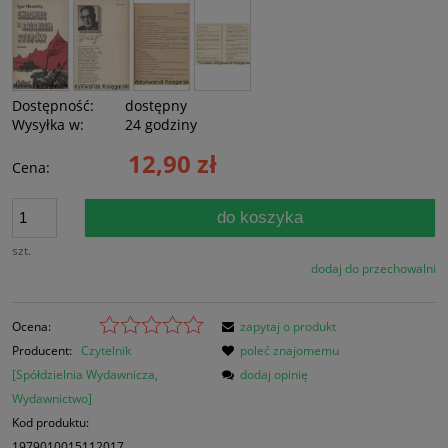
Dostępność:
dostępny
Wysyłka w:
24 godziny
12,90 zł
Cena:
do koszyka
szt.
dodaj do przechowalni
Ocena:
zapytaj o produkt
Producent:
Czytelnik
poleć znajomemu
[Spółdzielnia Wydawnicza,
dodaj opinię
Wydawnictwo]
Kod produktu:
1979010015112017