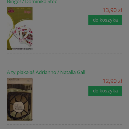
Bingo! / Dominika Stec
13,90 zł
do koszyka
A ty płakałaś Adrianno / Natalia Gall
12,90 zł
do koszyka