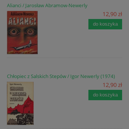
Alianci / Jarosław Abramow-Newerly
12,90 zł
do koszyka
Chłopiec z Salskich Stepów / Igor Newerly (1974)
12,90 zł
do koszyka