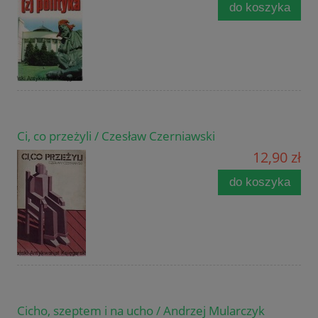
do koszyka
Ci, co przeżyli / Czesław Czerniawski
12,90 zł
do koszyka
Cicho, szeptem i na ucho / Andrzej Mularczyk