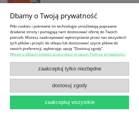
Dbamy o Twoją prywatność
Pliki cookies i pokrewne im technologie umożliwiają poprawne
Spowiedź Lucjana Skobiela / Eugeniusz Paukszta
działanie strony i pomagają nam dostosować ofertę do Twoich
18,00 zł
potrzeb. Możesz zaakceptować wykorzystanie przez nas wszystkich
tych plików i przejść do sklepu lub dostosować użycie plików do
swoich preferencji, wybierając opcję "Dostosuj zgody".
do koszyka
Więcej o plikach cookies przeczytasz w naszej Polityce prywatności.
zaakceptuj tylko niezbędne
dostosuj zgody
zaakceptuj wszystkie
Złowiłem życie / Wacław Korabiewicz
18,00 zł
do koszyka