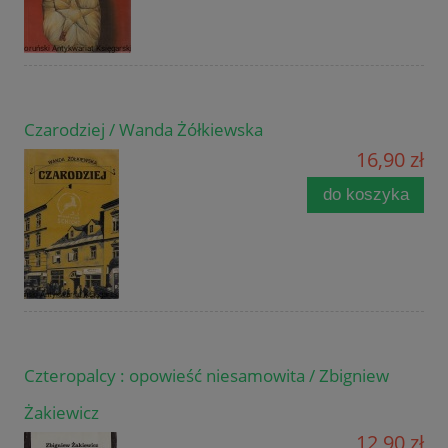
Czarodziej / Wanda Żółkiewska
16,90 zł
do koszyka
Czteropalcy : opowieść niesamowita / Zbigniew
Żakiewicz
12,90 zł