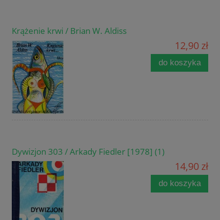
Krążenie krwi / Brian W. Aldiss
12,90 zł
do koszyka
Dywizjon 303 / Arkady Fiedler [1978] (1)
14,90 zł
do koszyka