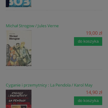
Michał Strogow / Jules Verne
19,00 zł
do koszyka
Cyganie i przemytnicy : La Pendola / Karol May
14,90 zł
do koszyka