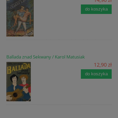
do koszyka
Ballada znad Sekwany / Karol Matusiak
12,90 zł
do koszyka