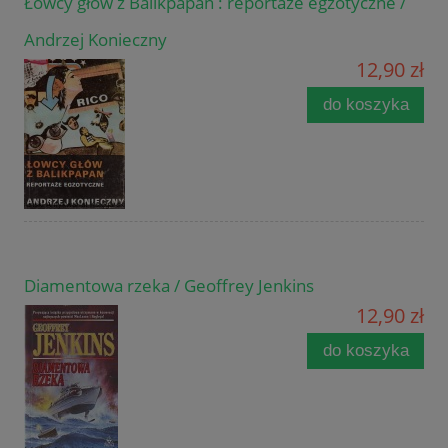
Łowcy głów z Balikpapan : reportaże egzotyczne /
Andrzej Konieczny
12,90 zł
do koszyka
Diamentowa rzeka / Geoffrey Jenkins
12,90 zł
do koszyka