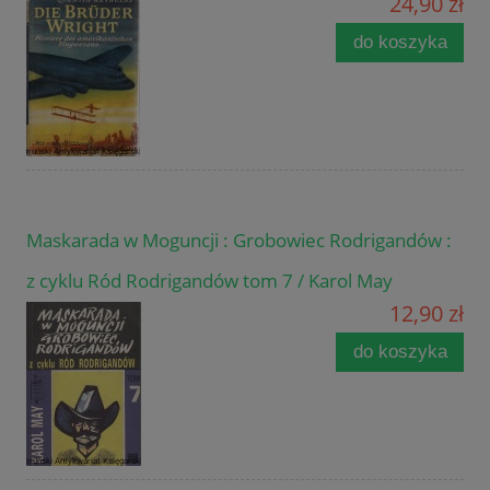
24,90 zł
do koszyka
Maskarada w Moguncji : Grobowiec Rodrigandów :
z cyklu Ród Rodrigandów tom 7 / Karol May
12,90 zł
do koszyka