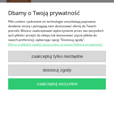
Dbamy o Twoją prywatność
Pliki cookies i pokrewne im technologie umożliwiają poprawne
działanie strony i pomagają nam dostosować ofertę do Twoich
potrzeb. Możesz zaakceptować wykorzystanie przez nas wszystkich
Druga brama / Halina Górska
tych plików i przejść do sklepu lub dostosować użycie plików do
18,90 zł
swoich preferencji, wybierając opcję "Dostosuj zgody".
Więcej o plikach cookies przeczytasz w naszej Polityce prywatności.
do koszyka
zaakceptuj tylko niezbędne
dostosuj zgody
zaakceptuj wszystkie
Ala Makota : Jacek / Małgorzata Budzyńska
14,90 zł
do koszyka