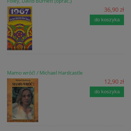
Foley, David Burnett (oprac.)
36,90 zł
do koszyka
Mamo wróć! / Michael Hardcastle
12,90 zł
do koszyka