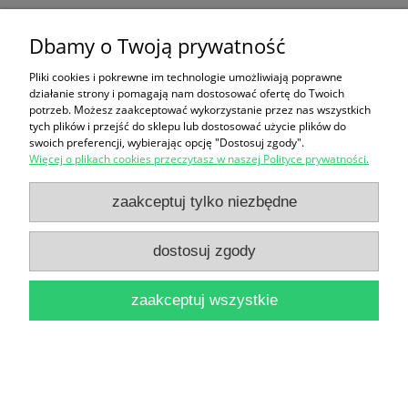
Beverly Hills 90210 Wakacyjna miłość / Mel Gilden
Dbamy o Twoją prywatność
16,90 zł
Pliki cookies i pokrewne im technologie umożliwiają poprawne
działanie strony i pomagają nam dostosować ofertę do Twoich
do koszyka
potrzeb. Możesz zaakceptować wykorzystanie przez nas wszystkich
tych plików i przejść do sklepu lub dostosować użycie plików do
swoich preferencji, wybierając opcję "Dostosuj zgody".
Więcej o plikach cookies przeczytasz w naszej Polityce prywatności.
zaakceptuj tylko niezbędne
dostosuj zgody
Filmowy romans / J. B. Cooper
14,90 zł
zaakceptuj wszystkie
do koszyka