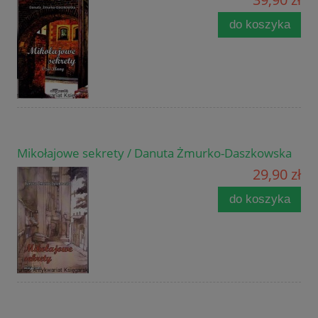
do koszyka
Mikołajowe sekrety / Danuta Żmurko-Daszkowska
29,90 zł
do koszyka