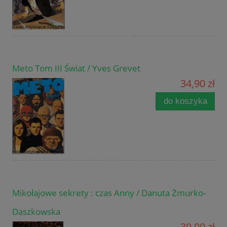
Meto Tom III Świat / Yves Grevet
34,90 zł
do koszyka
Mikołajowe sekrety : czas Anny / Danuta Żmurko-
Daszkowska
39,90 zł