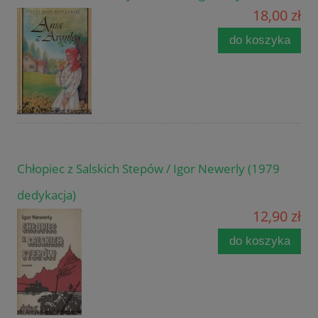
18,00 zł
do koszyka
Chłopiec z Salskich Stepów / Igor Newerly (1979
dedykacja)
12,90 zł
do koszyka