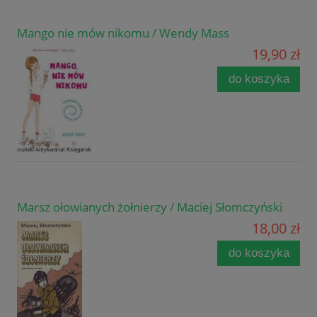
Mango nie mów nikomu / Wendy Mass
19,90 zł
do koszyka
Marsz ołowianych żołnierzy / Maciej Słomczyński
18,00 zł
do koszyka