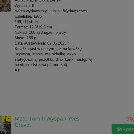
Autor: Maciej Słomczyński
Wydanie: II
Adres wydawniczy: Lublin : Wydawnictwo
Lubelskie, 1975
199, [1] stron
Format: 12,5/19,5 cm
Nakład: 100 270 egzemplarzy
Masa: 166 g
Data wystawienia: 02.06.2025 r.
Książka jest w dobrym, jak na książkę
używaną, stanie, ma okładkę lekko
sfatygowaną, pożółkłą. Brak kartki następnej
po stronie tytułowej (stron 3-4).
Asi
Meto Tom II Wyspa / Yves
29,
Grevet
do kos