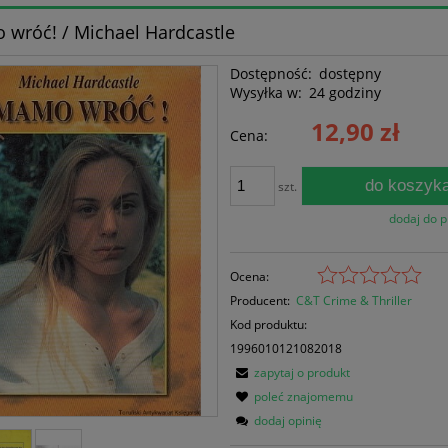
wróć! / Michael Hardcastle
Dostępność:
dostępny
Wysyłka w:
24 godziny
12,90 zł
Cena:
do koszyk
szt.
dodaj do 
Ocena:
Producent:
C&T Crime & Thriller
Kod produktu:
1996010121082018
zapytaj o produkt
poleć znajomemu
dodaj opinię