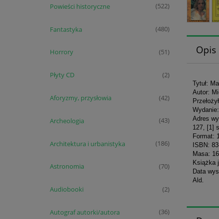
Powieści historyczne
(522)
Fantastyka
(480)
Opis
Horrory
(51)
Płyty CD
(2)
Tytuł: M
Autor: Mi
Aforyzmy, przysłowia
(42)
Przełoży
Wydanie:
Adres wy
Archeologia
(43)
127, [1] 
Format: 
Architektura i urbanistyka
(186)
ISBN: 83
Masa: 16
Książka 
Astronomia
(70)
Data wys
Ald.
Audiobooki
(2)
Autograf autorki/autora
(36)