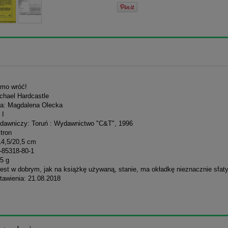
amo wróć!
chael Hardcastle
ła: Magdalena Olecka
 I
dawniczy: Toruń : Wydawnictwo "C&T", 1996
stron
14,5/20,5 cm
-85318-80-1
5 g
jest w dobrym, jak na książkę używaną, stanie, ma okładkę nieznacznie sfa
tawienia: 21.08.2018