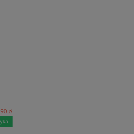
90 zł
zyka