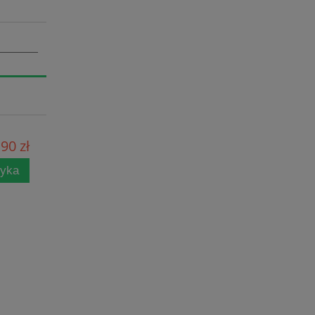
90 zł
zyka