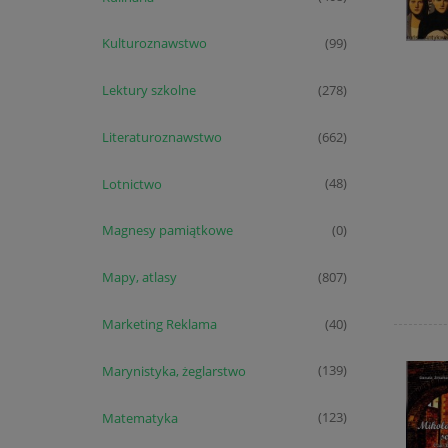
Kulturoznawstwo
(99)
Lektury szkolne
(278)
Literaturoznawstwo
(662)
Lotnictwo
(48)
Magnesy pamiątkowe
(0)
Mapy, atlasy
(807)
Marketing Reklama
(40)
Marynistyka, żeglarstwo
(139)
Matematyka
(123)