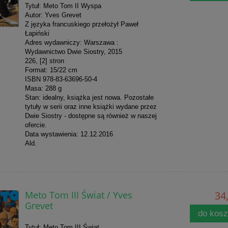
Tytuł: Meto Tom II Wyspa
Autor: Yves Grevet
Z języka francuskiego przełożył Paweł
Łapiński
Adres wydawniczy: Warszawa :
Wydawnictwo Dwie Siostry, 2015
226, [2] stron
Format: 15/22 cm
ISBN 978-83-63696-50-4
Masa: 288 g
Stan: idealny, książka jest nowa. Pozostałe
tytuły w serii oraz inne książki wydane przez
Dwie Siostry - dostępne są również w naszej
ofercie.
Data wystawienia: 12.12.2016
Ald.
Meto Tom III Świat / Yves
34,
Grevet
do kos
Tytuł: Meto Tom III Świat