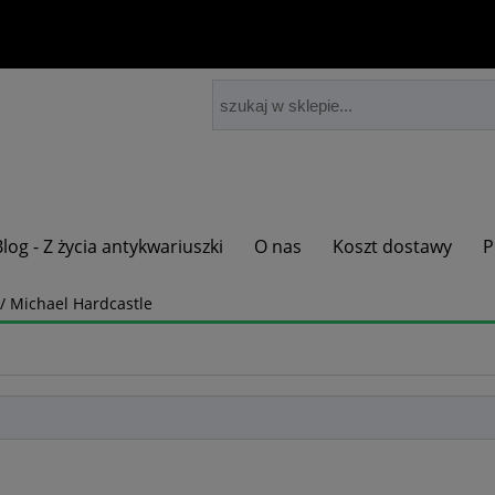
Blog - Z życia antykwariuszki
O nas
Koszt dostawy
P
/ Michael Hardcastle