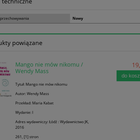
 techniczne
 przechowywania
Nowy
ukty powiązane
Mango nie mów nikomu /
19,
Wendy Mass
do kos
Tytuł: Mango nie mów nikomu
Autor: Wendy Mass
Przekład: Maria Kabat
Wydanie: I
Adres wydawniczy: Łódź : Wydawnictwo JK,
2016
261, [1] stron