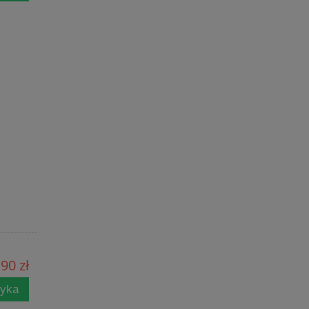
90 zł
zyka