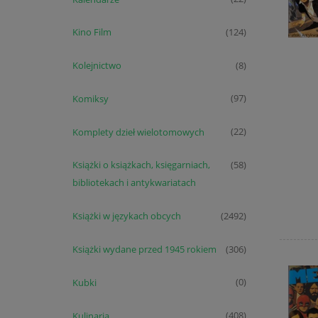
Kino Film
(124)
Kolejnictwo
(8)
Komiksy
(97)
Komplety dzieł wielotomowych
(22)
Książki o książkach, księgarniach,
(58)
bibliotekach i antykwariatach
Książki w językach obcych
(2492)
Książki wydane przed 1945 rokiem
(306)
Kubki
(0)
Kulinaria
(408)