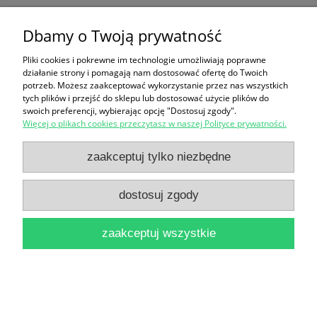
Dbamy o Twoją prywatność
Ten produkt jest niedostępny.
Pliki cookies i pokrewne im technologie umożliwiają poprawne
Zakupy
działanie strony i pomagają nam dostosować ofertę do Twoich
potrzeb. Możesz zaakceptować wykorzystanie przez nas wszystkich
Pomoc
tych plików i przejść do sklepu lub dostosować użycie plików do
swoich preferencji, wybierając opcję "Dostosuj zgody".
Więcej o plikach cookies przeczytasz w naszej Polityce prywatności.
Moje konto
zaakceptuj tylko niezbędne
Informacje
dostosuj zgody
pokaż pełną wersję strony
zaakceptuj wszystkie
Sklep internetowy Shoper Premium