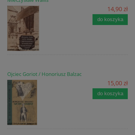
14,90 zł
do koszyka
Ojciec Goriot / Honoriusz Balzac
15,00 zł
do koszyka