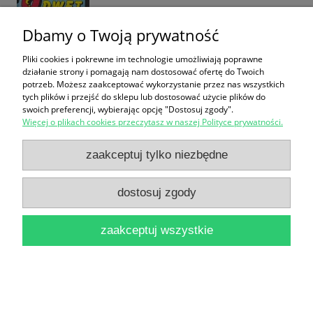
Dbamy o Twoją prywatność
Pliki cookies i pokrewne im technologie umożliwiają poprawne
działanie strony i pomagają nam dostosować ofertę do Twoich
potrzeb. Możesz zaakceptować wykorzystanie przez nas wszystkich
tych plików i przejść do sklepu lub dostosować użycie plików do
Zapach psiej sierści / Wojciech Żukrowski
swoich preferencji, wybierając opcję "Dostosuj zgody".
16,90 zł
Więcej o plikach cookies przeczytasz w naszej Polityce prywatności.
do koszyka
zaakceptuj tylko niezbędne
dostosuj zgody
zaakceptuj wszystkie
Test na uczucia / Wojciech Wiśniewski
12,90 zł