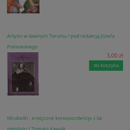
Artyści w dawnym Toruniu / pod redakcją Józefa
Poklewskiego
3,00 zł
do koszyka
Mirabelki : erotyczne korespondencje z lat
młodości / Tomasz Kawiak