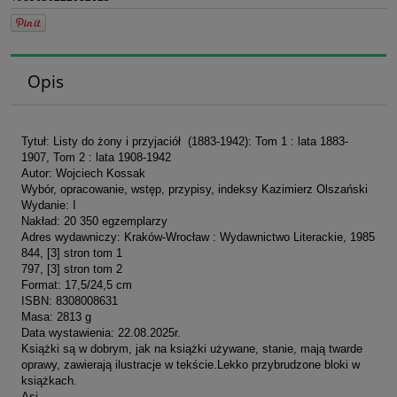
Opis
Tytuł: Listy do żony i przyjaciół (1883-1942): Tom 1 : lata 1883-
1907, Tom 2 : lata 1908-1942
Autor: Wojciech Kossak
Wybór, opracowanie, wstęp, przypisy, indeksy Kazimierz Olszański
Wydanie: I
Nakład: 20 350 egzemplarzy
Adres wydawniczy: Kraków-Wrocław : Wydawnictwo Literackie, 1985
844, [3] stron tom 1
797, [3] stron tom 2
Format: 17,5/24,5 cm
ISBN: 8308008631
Masa: 2813 g
Data wystawienia: 22.08.2025r.
Książki są w dobrym, jak na książki używane, stanie, mają twarde
oprawy, zawierają ilustracje w tekście.Lekko przybrudzone bloki w
książkach.
Asi