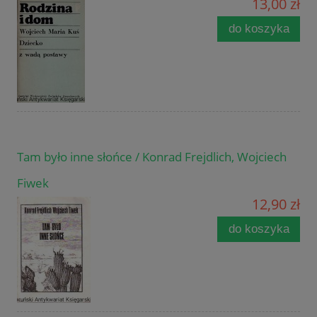
13,00 zł
do koszyka
Tam było inne słońce / Konrad Frejdlich, Wojciech
Fiwek
12,90 zł
do koszyka