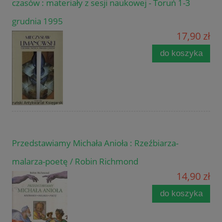
czasów : materiały z sesji naukowej - Toruń 1-3
grudnia 1995
17,90 zł
do koszyka
Przedstawiamy Michała Anioła : Rzeźbiarza-
malarza-poetę / Robin Richmond
14,90 zł
do koszyka