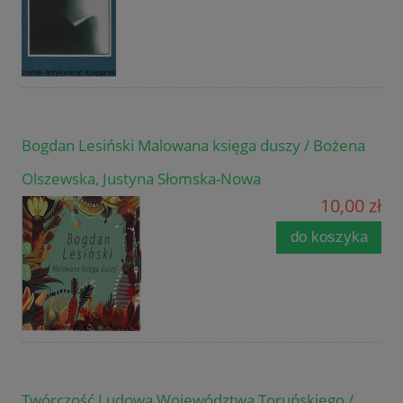
Bogdan Lesiński Malowana księga duszy / Bożena
Olszewska, Justyna Słomska-Nowa
10,00 zł
do koszyka
Twórczość Ludowa Województwa Toruńskiego /