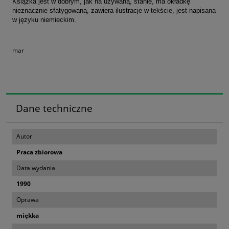
Książka jest w dobrym, jak na używaną, stanie, ma okładkę
nieznacznie sfatygowaną, zawiera ilustracje w tekście, jest napisana
w języku niemieckim.
mar
Dane techniczne
Autor
Praca zbiorowa
Data wydania
1990
Oprawa
miękka