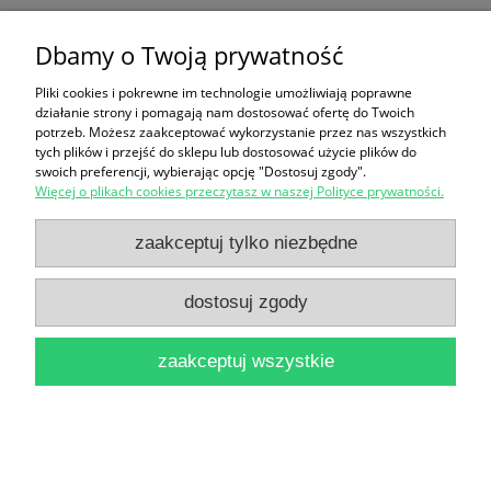
Ars Sacra Dawna sztuka Diecezji Toruńskiej
Dbamy o Twoją prywatność
Muzeum Okręgowe w Toruniu
Pliki cookies i pokrewne im technologie umożliwiają poprawne
14,00 zł
działanie strony i pomagają nam dostosować ofertę do Twoich
potrzeb. Możesz zaakceptować wykorzystanie przez nas wszystkich
do koszyka
tych plików i przejść do sklepu lub dostosować użycie plików do
swoich preferencji, wybierając opcję "Dostosuj zgody".
Więcej o plikach cookies przeczytasz w naszej Polityce prywatności.
zaakceptuj tylko niezbędne
dostosuj zgody
111 Masterpieces of the National Museum in
zaakceptuj wszystkie
Warsaw
49,90 zł
do koszyka