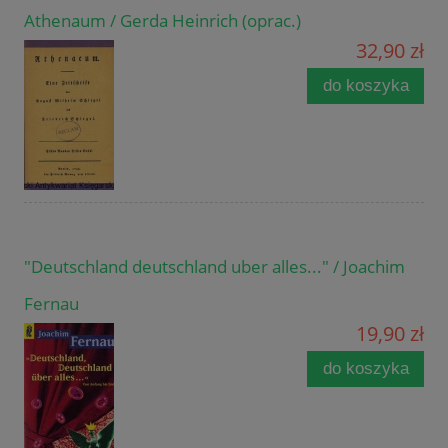
Athenaum / Gerda Heinrich (oprac.)
32,90 zł
do koszyka
"Deutschland deutschland uber alles..." / Joachim
Fernau
19,90 zł
do koszyka