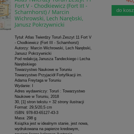
Fort V - Chodkiewicz (Fort III -
do kos
Scharnhorst) / Marcin
Wichrowski, Lech Narębski,
Janusz Pokrzywnicki
Tytuł: Atlas Twierdzy Toruń Zeszyt 11 Fort V
- Chodkiewicz (Fort III - Scharnhorst)
Autorzy: Marcin Wichrowski, Lech Narębski,
Janusz Pokrzywnicki
Pod redakcją Janusza Tandeckiego i Lecha
Narębskiego
Towarzystwo Naukowe w Toruniu
Towarzystwo Przyjaciół Fortyfikacji im.
Adama Freytaga w Toruniu
Wydanie: I
Adres wydawniczy: Toruń : Towarzystwo
Naukowe w Toruniu, 2018
30, [1] stron tekstu + 32 strony ilustracji
Format: 29,5/20,5 cm
ISBN: 978-83-65127-43-3
Masa: 298 g
Książka jest w idealnym stanie, jest nowa,
wydrukowana na papierze kredowym,