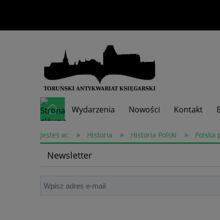
Wydarzenia
Nowości
Kontakt
»
»
»
Skup książek
Jesteś w:
Historia
Historia Polski
Polska 
Newsletter