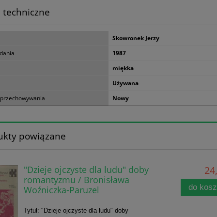
 techniczne
Skowronek Jerzy
dania
1987
miękka
Używana
 przechowywania
Nowy
ukty powiązane
"Dzieje ojczyste dla ludu" doby
24,
romantyzmu / Bronisława
do kos
Woźniczka-Paruzel
Tytuł: "Dzieje ojczyste dla ludu" doby