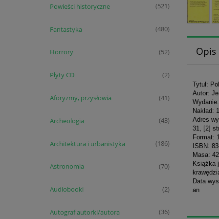
Powieści historyczne
(521)
Fantastyka
(480)
Opis
Horrory
(52)
Płyty CD
(2)
Tytuł: Po
Autor: J
Aforyzmy, przysłowia
(41)
Wydanie: 
Nakład: 
Adres wy
Archeologia
(43)
31, [2] st
Format: 
Architektura i urbanistyka
(186)
ISBN: 83
Masa: 42
Książka j
Astronomia
(70)
krawędzi
Data wys
Audiobooki
(2)
an
Autograf autorki/autora
(36)