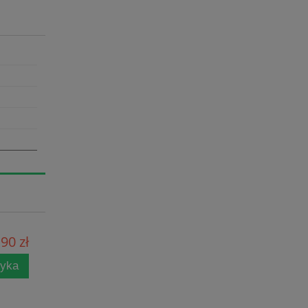
90 zł
zyka