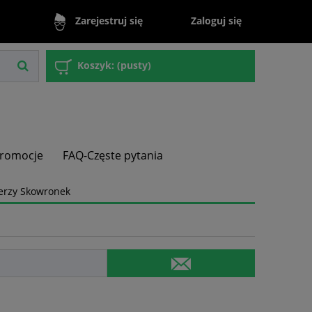
Zaloguj się
Zarejestruj się
Koszyk:
(pusty)
romocje
FAQ-Częste pytania
Jerzy Skowronek