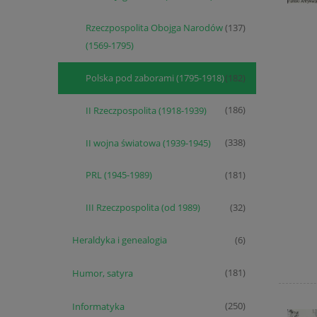
Rzeczpospolita Obojga Narodów
(137)
(1569-1795)
Polska pod zaborami (1795-1918)
(182)
II Rzeczpospolita (1918-1939)
(186)
II wojna światowa (1939-1945)
(338)
PRL (1945-1989)
(181)
III Rzeczpospolita (od 1989)
(32)
Heraldyka i genealogia
(6)
Humor, satyra
(181)
Informatyka
(250)