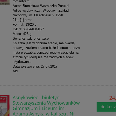
romantyzmu
Autor: Bronisława Woźniczka-Paruzel
Adres wydawniczy: Wrocław : Zakład
Narodowy im. Ossolińskich, 1990
211, [1] stron
Format: 13/20 cm
ISBN: 83-04-03410-7
Masa: 426 g
Seria Książki o Książce
Książka jest w dobrym stanie, ma twardą
oprawę, zawiera czarno-białe ilustracje, poza
małą pieczątką poprzedniego właściciela na
stronie tytułowej nie ma żadnych śladów
użytkowania.
Data wystawienia: 27.07.2017
Ald.
Asnykowiec : biuletyn
24,
Stowarzyszenia Wychowanków
do kos
Gimnazjum i Liceum im.
Adama Asnyka w Kaliszu , Nr