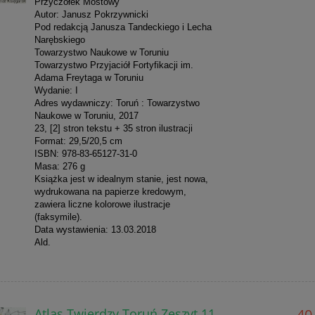
Przyczółek Mostowy
Autor: Janusz Pokrzywnicki
Pod redakcją Janusza Tandeckiego i Lecha
Narębskiego
Towarzystwo Naukowe w Toruniu
Towarzystwo Przyjaciół Fortyfikacji im.
Adama Freytaga w Toruniu
Wydanie: I
Adres wydawniczy: Toruń : Towarzystwo
Naukowe w Toruniu, 2017
23, [2] stron tekstu + 35 stron ilustracji
Format: 29,5/20,5 cm
ISBN: 978-83-65127-31-0
Masa: 276 g
Książka jest w idealnym stanie, jest nowa,
wydrukowana na papierze kredowym,
zawiera liczne kolorowe ilustracje
(faksymile).
Data wystawienia: 13.03.2018
Ald.
Atlas Twierdzy Toruń Zeszyt 11
40,