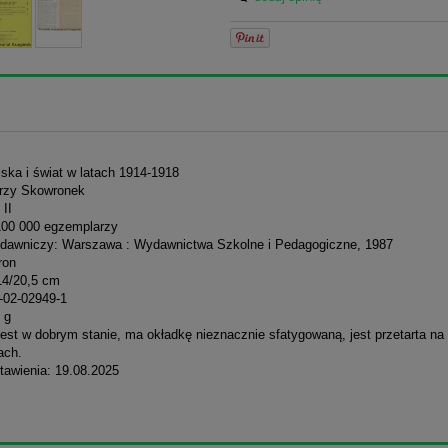
lska i świat w latach 1914-1918
erzy Skowronek
II
100 000 egzemplarzy
dawniczy: Warszawa : Wydawnictwa Szkolne i Pedagogiczne, 1987
ron
14/20,5 cm
-02-02949-1
 g
est w dobrym stanie, ma okładkę nieznacznie sfatygowaną, jest przetarta na
ach.
tawienia: 19.08.2025