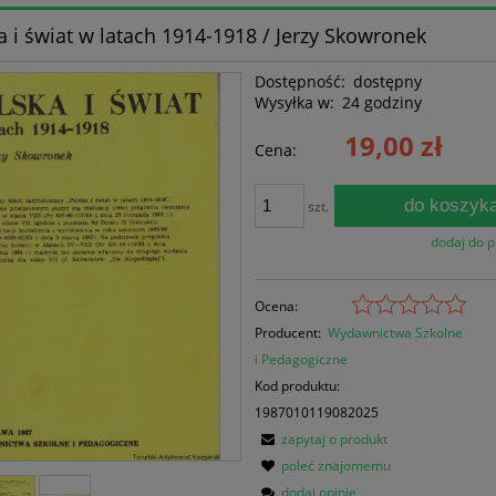
a i świat w latach 1914-1918 / Jerzy Skowronek
Dostępność:
dostępny
Wysyłka w:
24 godziny
19,00 zł
Cena:
do koszyk
szt.
dodaj do 
Ocena:
Producent:
Wydawnictwa Szkolne
i Pedagogiczne
Kod produktu:
1987010119082025
zapytaj o produkt
poleć znajomemu
dodaj opinię