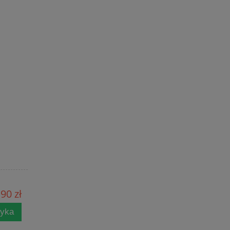
90 zł
zyka