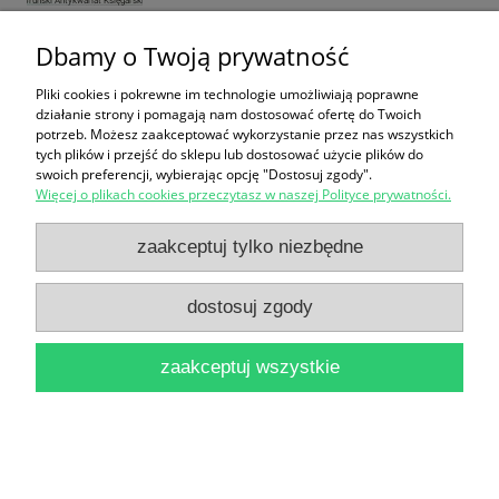
Dbamy o Twoją prywatność
Między Kamieńcem i Archangielskiem : Dwa
Pliki cookies i pokrewne im technologie umożliwiają poprawne
działanie strony i pomagają nam dostosować ofertę do Twoich
pamiętniki powstańców z 1863 / Zygmunt
potrzeb. Możesz zaakceptować wykorzystanie przez nas wszystkich
tych plików i przejść do sklepu lub dostosować użycie plików do
Starorypiński, Konstanty Borowski
swoich preferencji, wybierając opcję "Dostosuj zgody".
Więcej o plikach cookies przeczytasz w naszej Polityce prywatności.
16,90 zł
do koszyka
zaakceptuj tylko niezbędne
dostosuj zgody
zaakceptuj wszystkie
Nawra Kruszyńskich i Sczanieckich : studium z
dziejów szlachty i ziemiaństwa ziemi chełmińskiej /