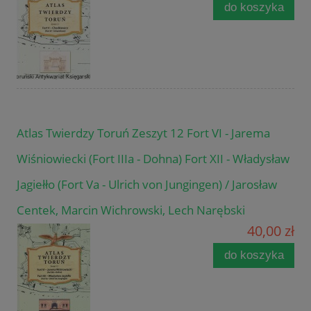
do koszyka
Atlas Twierdzy Toruń Zeszyt 12 Fort VI - Jarema
Wiśniowiecki (Fort IIIa - Dohna) Fort XII - Władysław
Jagiełło (Fort Va - Ulrich von Jungingen) / Jarosław
Centek, Marcin Wichrowski, Lech Narębski
40,00 zł
do koszyka