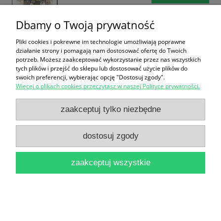
Dbamy o Twoją prywatność
Pliki cookies i pokrewne im technologie umożliwiają poprawne
działanie strony i pomagają nam dostosować ofertę do Twoich
potrzeb. Możesz zaakceptować wykorzystanie przez nas wszystkich
tych plików i przejść do sklepu lub dostosować użycie plików do
swoich preferencji, wybierając opcję "Dostosuj zgody".
Atlas Wszechświata dla dzieci / Robert Burnham
Więcej o plikach cookies przeczytasz w naszej Polityce prywatności.
19,90 zł
zaakceptuj tylko niezbędne
do koszyka
dostosuj zgody
zaakceptuj wszystkie
Fascynujące dzieje planety Ziemi / Agata Bernat
22,90 zł