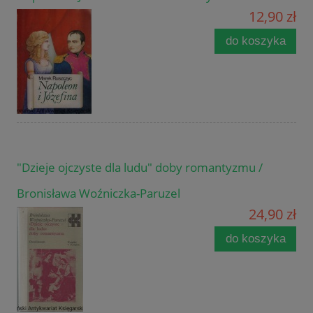
12,90 zł
do koszyka
"Dzieje ojczyste dla ludu" doby romantyzmu /
Bronisława Woźniczka-Paruzel
24,90 zł
do koszyka