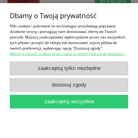
do koszyka
Dbamy o Twoją prywatność
Pliki cookies i pokrewne im technologie umożliwiają poprawne
działanie strony i pomagają nam dostosować ofertę do Twoich
potrzeb. Możesz zaakceptować wykorzystanie przez nas wszystkich
tych plików i przejść do sklepu lub dostosować użycie plików do
swoich preferencji, wybierając opcję "Dostosuj zgody".
Więcej o plikach cookies przeczytasz w naszej Polityce prywatności.
Od konspiracji do kapitulacji / Jerzy Skowronek
[Dzieje Narodu i Państwa Polskiego]
zaakceptuj tylko niezbędne
16,90 zł
dostosuj zgody
do koszyka
zaakceptuj wszystkie