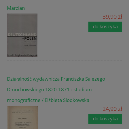
Marzian
39,90 zł
do koszyka
Działalność wydawnicza Franciszka Salezego
Dmochowskiego 1820-1871 : studium
monograficzne / Elżbieta Słodkowska
24,90 zł
do koszyka