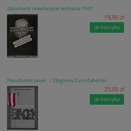
dokument rewelacyjne zeznania 1947
19,90 zł
do koszyka
Pseudonim Jacek / Zbigniew Zurn-Zahorski
25,00 zł
do koszyka