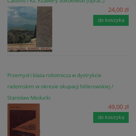
Cassino / Ks. Ksawery Sokołowski (oprac.)
24,00 zł
do koszyka
Przemysł i klasa robotnicza w dystrykcie
radomskim w okresie okupacji hitlerowskiej /
Stanisław Meducki
49,00 zł
do koszyka