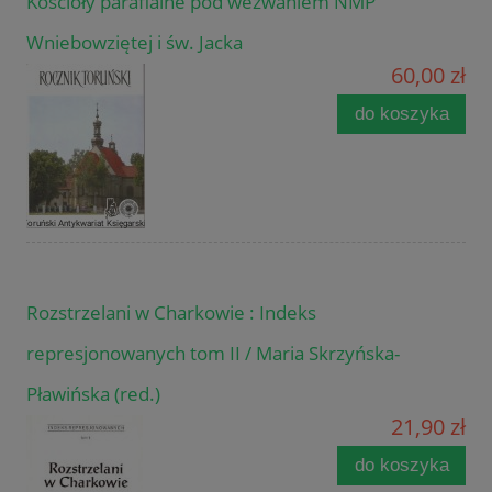
Kościoły parafialne pod wezwaniem NMP
Wniebowziętej i św. Jacka
60,00 zł
do koszyka
Rozstrzelani w Charkowie : Indeks
represjonowanych tom II / Maria Skrzyńska-
Pławińska (red.)
21,90 zł
do koszyka