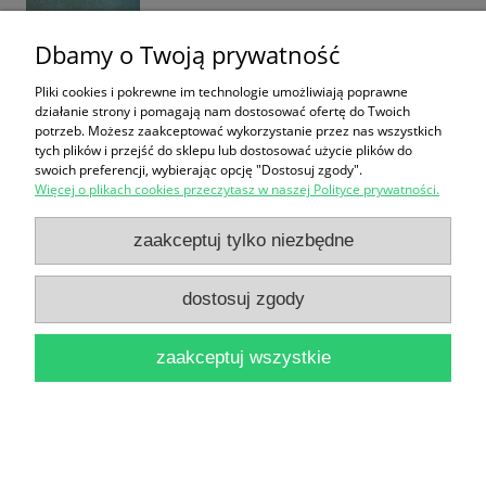
Dbamy o Twoją prywatność
Pliki cookies i pokrewne im technologie umożliwiają poprawne
działanie strony i pomagają nam dostosować ofertę do Twoich
Studia o bibliotekach i zbiorach polskich Tom II /
potrzeb. Możesz zaakceptować wykorzystanie przez nas wszystkich
tych plików i przejść do sklepu lub dostosować użycie plików do
Pod redakcją Bohdana Ryszewskiego
swoich preferencji, wybierając opcję "Dostosuj zgody".
19,90 zł
Więcej o plikach cookies przeczytasz w naszej Polityce prywatności.
do koszyka
zaakceptuj tylko niezbędne
dostosuj zgody
zaakceptuj wszystkie
Szkice z dziejów wojskowej służby kobiet / Elżbieta
Zawacka [Seria Tom III]