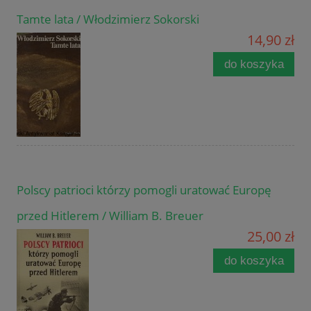
Tamte lata / Włodzimierz Sokorski
14,90 zł
do koszyka
Polscy patrioci którzy pomogli uratować Europę
przed Hitlerem / William B. Breuer
25,00 zł
do koszyka