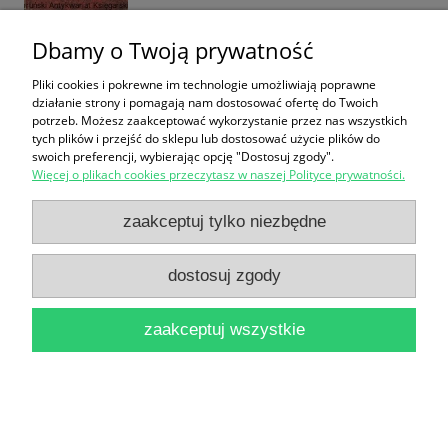
Dbamy o Twoją prywatność
Byłem adiutantem Hitlera 1937-1945 / Nicolaus v.
Pliki cookies i pokrewne im technologie umożliwiają poprawne
działanie strony i pomagają nam dostosować ofertę do Twoich
Below
potrzeb. Możesz zaakceptować wykorzystanie przez nas wszystkich
tych plików i przejść do sklepu lub dostosować użycie plików do
25,00 zł
swoich preferencji, wybierając opcję "Dostosuj zgody".
Więcej o plikach cookies przeczytasz w naszej Polityce prywatności.
do koszyka
zaakceptuj tylko niezbędne
dostosuj zgody
zaakceptuj wszystkie
III Rzesza : Kulisy walki o pozycję, wpływy i władzę /
Francois Kersaudy
32,90 zł