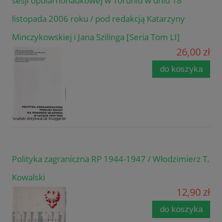
sesji opularnonaukowej w Toruniu w dniu 18
listopada 2006 roku / pod redakcją Katarzyny
Minczykowskiej i Jana Szilinga [Seria Tom LI]
26,00 zł
do koszyka
Polityka zagraniczna RP 1944-1947 / Włodzimierz T.
Kowalski
12,90 zł
do koszyka