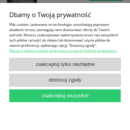
Dbamy o Twoją prywatność
Pliki cookies i pokrewne im technologie umożliwiają poprawne
działanie strony i pomagają nam dostosować ofertę do Twoich
potrzeb. Możesz zaakceptować wykorzystanie przez nas wszystkich
tych plików i przejść do sklepu lub dostosować użycie plików do
swoich preferencji, wybierając opcję "Dostosuj zgody".
Organizacje paramilitarne i pokrewne na Pomorzu
Więcej o plikach cookies przeczytasz w naszej Polityce prywatności.
w przededniu II wojny światowej / Pod redakcją
zaakceptuj tylko niezbędne
Waldemara Rezmera i Mieczysława
Wojciechowskiego [Seria Tom ]
dostosuj zgody
25,00 zł
zaakceptuj wszystkie
do koszyka