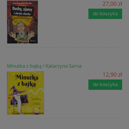
27,00 zł
do koszyka
Minutka z bajką / Katarzyna Sarna
12,90 zł
do koszyka