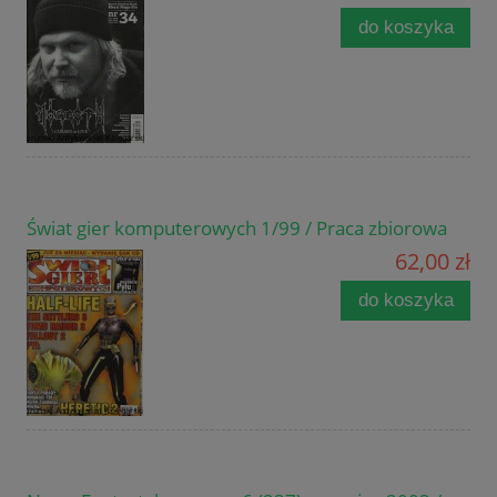
do koszyka
Świat gier komputerowych 1/99 / Praca zbiorowa
62,00 zł
do koszyka