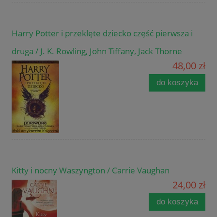
Harry Potter i przeklęte dziecko część pierwsza i
druga / J. K. Rowling, John Tiffany, Jack Thorne
48,00 zł
do koszyka
Kitty i nocny Waszyngton / Carrie Vaughan
24,00 zł
do koszyka