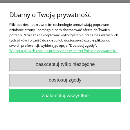
Co to znaczy... czyli ponad 200 zabawnych
Dbamy o Twoją prywatność
historyjek, które pozwolą zrozumieć znaczenie
Pliki cookies i pokrewne im technologie umożliwiają poprawne
działanie strony i pomagają nam dostosować ofertę do Twoich
niektórych powiedzeń / Grzegorz Kasdepke
potrzeb. Możesz zaakceptować wykorzystanie przez nas wszystkich
28,00 zł
tych plików i przejść do sklepu lub dostosować użycie plików do
swoich preferencji, wybierając opcję "Dostosuj zgody".
do koszyka
Więcej o plikach cookies przeczytasz w naszej Polityce prywatności.
zaakceptuj tylko niezbędne
dostosuj zgody
zaakceptuj wszystkie
Czyste serca / Maria Dąbrowska
14,90 zł
do koszyka