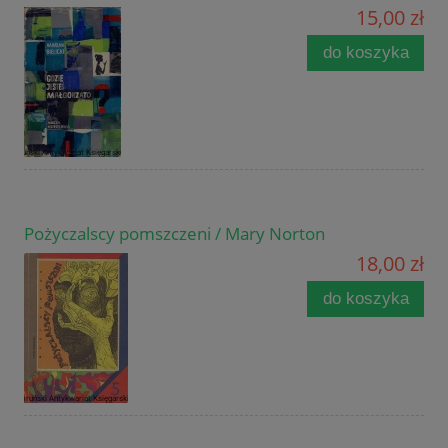
15,00 zł
do koszyka
Pożyczalscy pomszczeni / Mary Norton
18,00 zł
do koszyka