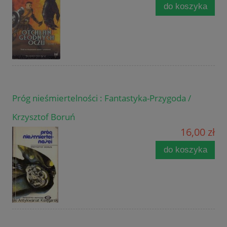
do koszyka
Próg nieśmiertelności : Fantastyka-Przygoda /
Krzysztof Boruń
16,00 zł
do koszyka