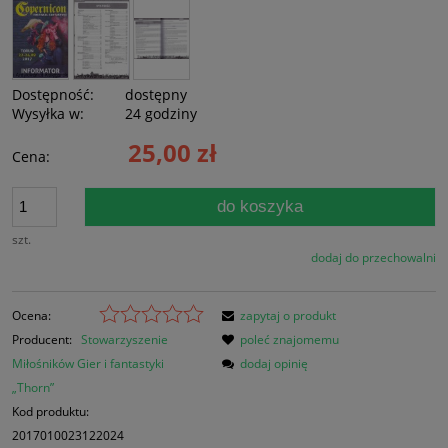
Dostępność:
dostępny
Wysyłka w:
24 godziny
25,00 zł
Cena:
do koszyka
szt.
dodaj do przechowalni
Ocena:
zapytaj o produkt
Producent:
Stowarzyszenie
poleć znajomemu
Miłośników Gier i fantastyki
dodaj opinię
„Thorn”
Kod produktu:
2017010023122024